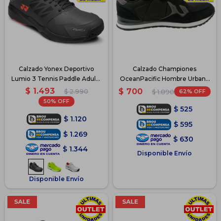
Calzado Yonex Deportivo
Calzado Championes
Lumio 3 Tennis Paddle Adulto
OceanPacific Hombre Urbano
- Gris
Casual - Negro
$
1.493
$
700
$
2.990
62
$
1.890
50
$
525
$
1.120
$
595
$
1.269
$
630
$
1.344
Disponible Envío
Disponible Envío