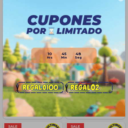
10
45
48
Topper Championes Calzado
Topper Calzado Para Fútbol
De Fútbol 11 Campo Hombre -
Campo Championes Hombre
Negro
$
1.493
$
743
$
2.390
71
$
2.590
37
$
557
$
1.120
$
632
$
1.269
$
669
$
1.344
Disponible Envío
Disponible Envío