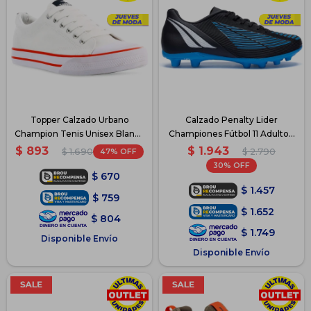
Topper Calzado Urbano
Calzado Penalty Lider
Champion Tenis Unisex Blanco
Championes Fútbol 11 Adulto -
- Blanco
Azul
$
1.943
$
893
47
$
2.790
$
1.690
30
$
670
$
1.457
$
759
$
1.652
$
804
$
1.749
Disponible Envío
Disponible Envío