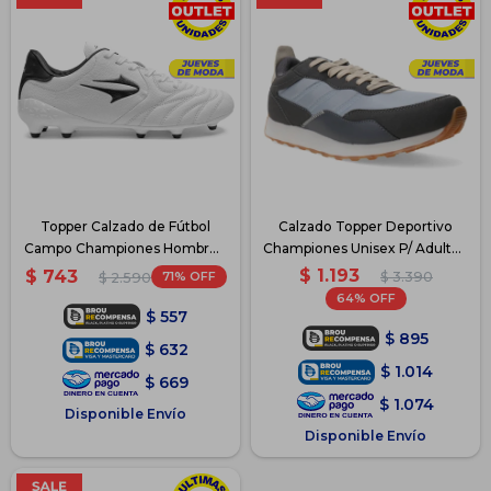
Topper Calzado de Fútbol
Calzado Topper Deportivo
Campo Championes Hombre -
Championes Unisex P/ Adulto -
Blanco-SanCiro
Gris2
$
1.193
$
743
71
$
3.390
$
2.590
64
$
557
$
895
$
632
$
1.014
$
669
$
1.074
Disponible Envío
Disponible Envío