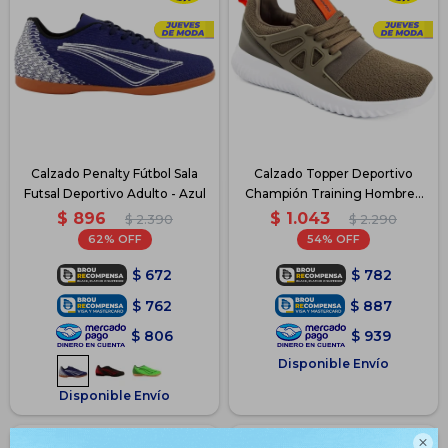
Calzado Penalty Fútbol Sala
Calzado Topper Deportivo
Futsal Deportivo Adulto - Azul
Champión Training Hombre -
Verde-Naranja
$
896
$
1.043
$
2.390
$
2.290
62
54
$
672
$
782
$
762
$
887
$
806
$
939
Disponible Envío
Disponible Envío
