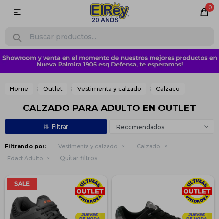
0

Home
Outlet
Vestimenta y calzado
Calzado
CALZADO PARA ADULTO EN OUTLET
Recomendados
Filtrando por:
Vestimenta y calzado
Calzado
Quitar filtros
Edad:
Adulto