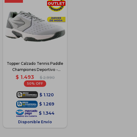
Topper Calzado Tennis Paddle
Championes Deportivo -
Gris/Blanco
$
1.493
$
2.990
50
$
1.120
$
1.269
$
1.344
Disponible Envío