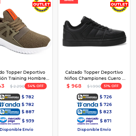
do Topper Deportivo
Calzado Topper Deportivo
ón Training Hombre -
Niños Championes Cuero -
Verde-Naranja
Negro 2
43
$
968
54
51
$
2.290
$
1.990
$
782
$
726
$
782
$
726
$
887
$
823
$
939
$
871
Disponible Envío
Disponible Envío