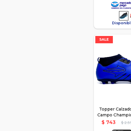
Disponibl
Topper Calzado
Campo Champi
$
743
$
2.5