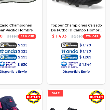
lzado Championes
Topper Championes Calzado
anPacific Hombre
De Fútbol 11 Campo Hombre
ano Casual - Negro
- Negro
0
$
1.493
62
37
$
1.890
$
2.390
$
525
$
1.120
$
525
$
1.120
$
595
$
1.269
$
630
$
1.344
Disponible Envío
Disponible Envío