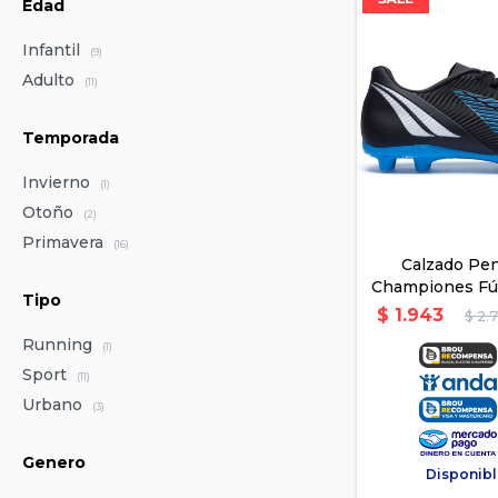
Edad
Infantil
(9)
Adulto
(11)
Temporada
Invierno
(1)
Otoño
(2)
Primavera
(16)
Calzado Pen
Championes Fút
Tipo
- Az
$
1.943
$
2.
Running
(1)
Sport
(11)
Urbano
(3)
Genero
Disponibl