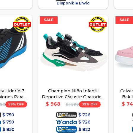
Disponible Envío
ty Lider Y-3
Champion Niño Infantil
Calza
iones Para
Deportivo C/ajuste Giratorio -
Bakil
 Azul
Negro
$
968
$
74
59
39
490
$
1.590
$
750
$
726
$
750
$
726
$
850
$
823