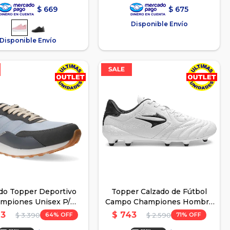
$
669
$
675
Disponible Envío
Disponible Envío
do Topper Deportivo
Topper Calzado de Fútbol
mpiones Unisex P/
Campo Championes Hombre
Adulto - Gris2
- Blanco-SanCiro
93
$
743
64
71
$
3.390
$
2.590