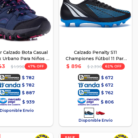
 Calzado Bota Casual
Calzado Penalty S11
x Urbano Para Niños -
Championes Fútbol 11 Para
Azul
Niños - Azul
43
$
896
47
62
$
1.990
$
2.390
$
782
$
672
$
782
$
672
$
887
$
762
$
939
$
806
Disponible Envío
Disponible Envío