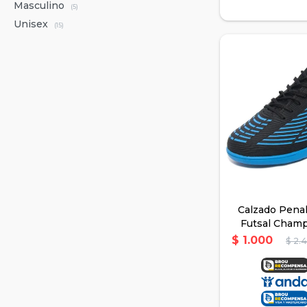
Masculino
(5)
Unisex
(15)
Calzado Penal
Futsal Champ
Niños -
$
1.000
$
2.