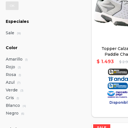
OK
Especiales
Sale
(18)
Color
Topper Calz
Paddle Ch
Amarillo
Deportivo - 
(1)
$
1.493
$
2.
Rojo
(3)
Rosa
(1)
Azul
(7)
Verde
(3)
Gris
(1)
Disponibl
Blanco
(4)
Negro
(6)