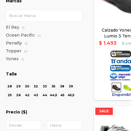
Marcas
El Rey
(1)
Calzado Yone
Ocean Pacific
Lumio 3 Ten
(2)
Adulto 
Penalty
$
1.493
$
2.
(5)
Topper
(11)
Yonex
(1)
Talle
28
29
30
32
33
35
38
39
Disponibl
25
26
42
43
44
44,5
45
45,5
Precio
($)