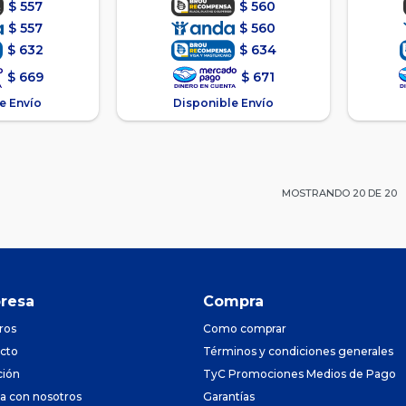
$
557
$
560
$
557
$
560
$
632
$
634
$
669
$
671
e Envío
Disponible Envío
MOSTRANDO
20
DE
20
resa
Compra
ros
Como comprar
cto
Términos y condiciones generales
ción
TyC Promociones Medios de Pago
ja con nosotros
Garantías