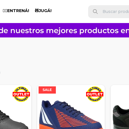
🏋️‍♂️ENTRENÁ!
🧸JUGÁ!
s