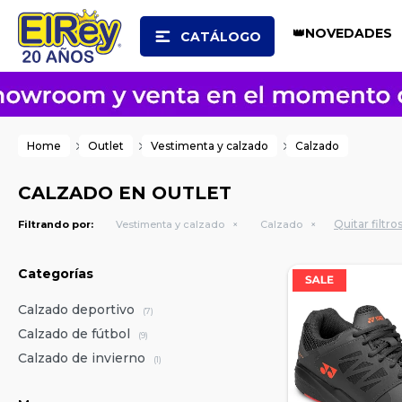
👑NOVEDADES
CATÁLOGO
Home
Outlet
Vestimenta y calzado
Calzado
CALZADO EN OUTLET
Quitar filtro
Filtrando por:
Vestimenta y calzado
Calzado
Categorías
Calzado deportivo
(7)
Calzado de fútbol
(9)
Calzado de invierno
(1)