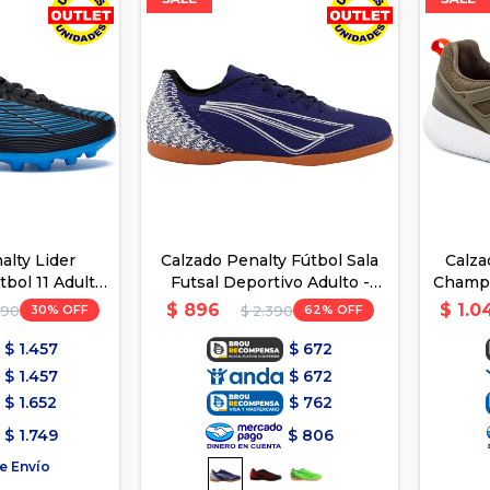
alty Lider
Calzado Penalty Fútbol Sala
Calza
bol 11 Adulto
Futsal Deportivo Adulto -
Champi
ul
Azul
$
896
$
1.0
30
62
790
$
2.390
$
1.457
$
672
$
1.457
$
672
$
1.652
$
762
$
1.749
$
806
e Envío