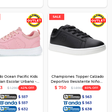
do Ocean Pacific Kids
Championes Topper Calzado
ian Escolar Urbano -
Deportivo Resistente Niños -
Rosa
Negro 2
3
$
750
42
60
$
1.290
$
1.890
$
557
$
563
$
557
$
563
$
632
$
638