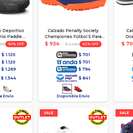
x Deportivo
Calzado Penalty Society
Ca
nis Paddle
Championes Fútbol 5 Para
Oce
- Gris
Niños - Azul
Urb
$
934
$
70
50
62
990
$
2.490
$
1.120
$
701
$
1.120
$
701
$
1.269
$
794
$
1.344
$
841
e Envío
Disponible Envío