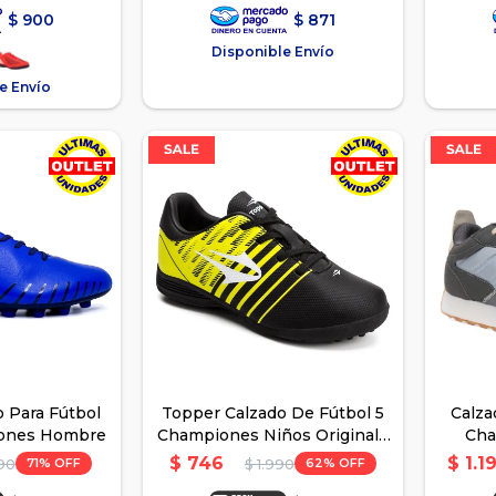
$
900
$
871
Disponible Envío
e Envío
 Para Fútbol
Topper Calzado De Fútbol 5
Calza
ones Hombre
Championes Niños Original -
Cha
Negro-Amarillo
$
746
$
1.1
71
62
90
$
1.990