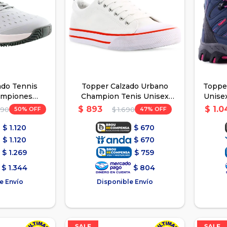
ado Tennis
Topper Calzado Urbano
Topper
ampiones
Champion Tenis Unisex
Unise
Gris/Blanco
Blanco - Blanco
$
893
$
1.0
50
47
990
$
1.690
$
1.120
$
670
$
1.120
$
670
$
1.269
$
759
$
1.344
$
804
e Envío
Disponible Envío