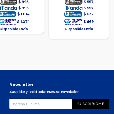
$
895
$
557
$
895
$
557
$
1.014
$
632
$
1.074
$
669
Disponible Envío
Disponible Envío
Newsletter
¡Suscribite y recibí todas nuestras novedades!
SUSCRIBIRME