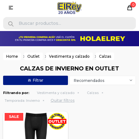
0

Home
Outlet
Vestimenta y calzado
Calzas
CALZAS DE INVIERNO EN OUTLET
Recomendados
Filtrando por:
Vestimenta y calzado
Calzas
Quitar filtros
Temporada:
Invierno