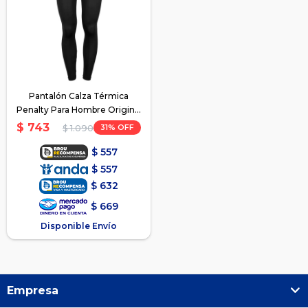
Pantalón Calza Térmica
Penalty Para Hombre Original
- Negro
$
743
31
$
1.090
$
557
$
557
$
632
$
669
Disponible Envío
Empresa