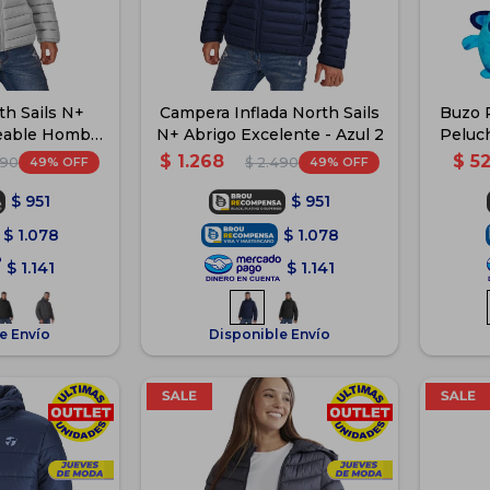
h Sails N+
Campera Inflada North Sails
Buzo 
eable Hombre
N+ Abrigo Excelente - Azul 2
Peluc
is
$
1.268
$
5
49
49
490
$
2.490
$
951
$
951
$
1.078
$
1.078
$
1.141
$
1.141
e Envío
Disponible Envío