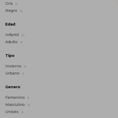
Gris
(1)
Negro
(4)
Edad
Infantil
(2)
Adulto
(5)
Tipo
Invierno
(3)
Urbano
(1)
Genero
Femenino
(1)
Masculino
(3)
Unisex
(3)