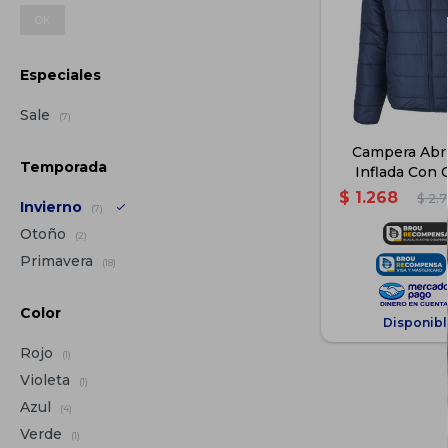
OK
Especiales
Sale
(7)
Campera Abr
Temporada
Inflada Con 
Hombre 
$
1.268
$
2.
Invierno
(7)
Otoño
(2)
Primavera
(18)
Color
Disponibl
Rojo
(1)
Violeta
(1)
Azul
(4)
Verde
(1)