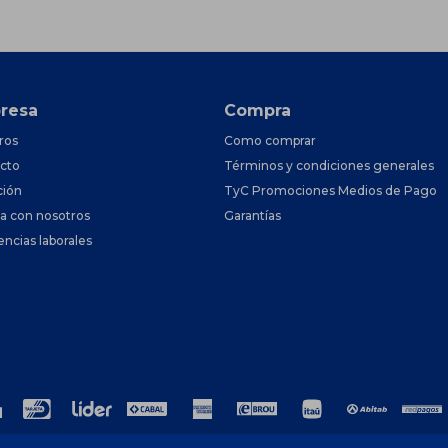
resa
Compra
ros
Como comprar
cto
Términos y condiciones generales
ción
TyC Promociones Medios de Pago
ja con nosotros
Garantías
encias laborales