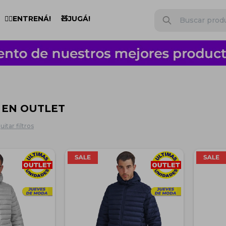
🏋️‍♂️ENTRENÁ!
🧸JUGÁ!
 EN OUTLET
uitar filtros