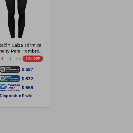
talón Calza Térmica
nalty Para Hombre
Original - Negro
43
31
$
1.090
$
557
$
632
$
669
Disponible Envío