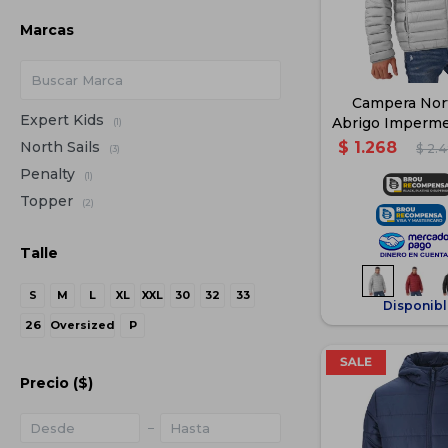
Marcas
Campera Nort
Expert Kids
Abrigo Imperm
(1)
- Gr
North Sails
$
1.268
$
2.
(3)
Penalty
(1)
Topper
(2)
Talle
S
M
L
XL
XXL
30
32
33
Disponibl
26
Oversized
P
Precio
($)