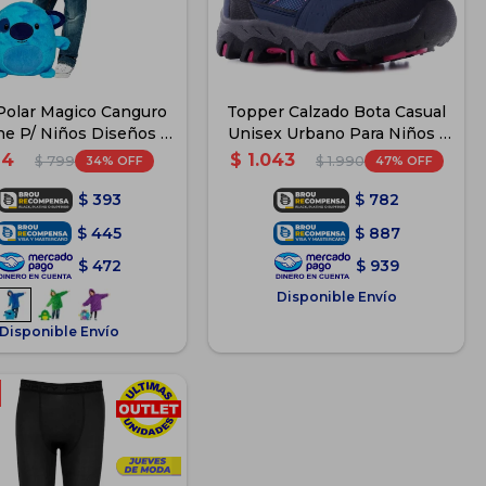
Polar Magico Canguro
Topper Calzado Bota Casual
he P/ Niños Diseños -
Unisex Urbano Para Niños -
Azul
Azul
24
$
1.043
34
47
$
799
$
1.990
$
393
$
782
$
445
$
887
$
472
$
939
Disponible Envío
Disponible Envío