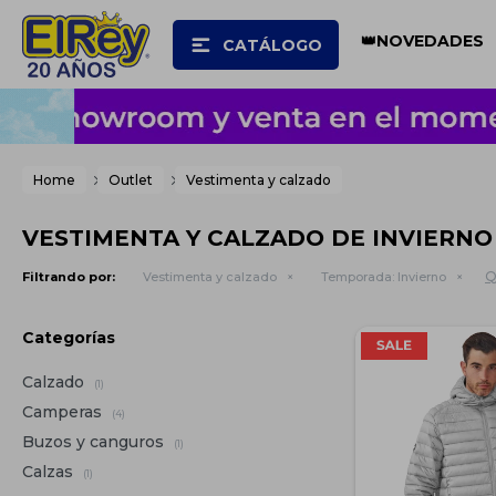
👑NOVEDADES
CATÁLOGO
Home
Outlet
Vestimenta y calzado
VESTIMENTA Y CALZADO DE INVIERNO
Q
Filtrando por:
Vestimenta y calzado
Temporada:
Invierno
Categorías
Calzado
(1)
Camperas
(4)
Buzos y canguros
(1)
Calzas
(1)