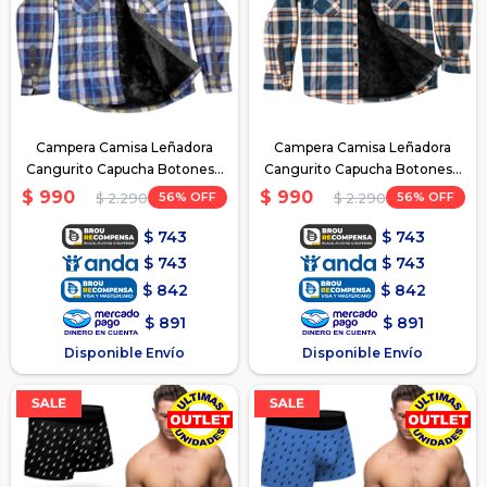
Campera Camisa Leñadora
Campera Camisa Leñadora
Cangurito Capucha Botones -
Cangurito Capucha Botones -
Azul-Gris
Azul-Beige
$
990
$
990
56
56
$
2.290
$
2.290
$
743
$
743
$
743
$
743
$
842
$
842
$
891
$
891
Disponible Envío
Disponible Envío