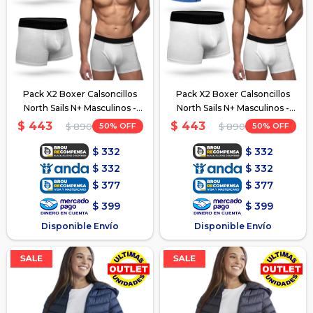
Pack X2 Boxer Calsoncillos
Pack X2 Boxer Calsoncillos
North Sails N+ Masculinos -
North Sails N+ Masculinos -
Gris-Negro
Azul-Blanco
$
443
$
443
50
50
$
890
$
890
$
332
$
332
$
332
$
332
$
377
$
377
$
399
$
399
Disponible Envío
Disponible Envío