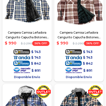
Campera Camisa Leñadora
Campera Camisa Leñadora
Cangurito Capucha Botones -
Cangurito Capucha Botones -
Verde
Marron
$
990
$
990
56
56
$
2.290
$
2.290
$
743
$
743
$
743
$
743
$
842
$
842
$
891
$
891
Disponible Envío
Disponible Envío