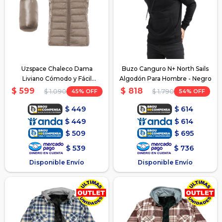
Uzspace Chaleco Dama
Buzo Canguro N+ North Sails
Liviano Cómodo y Fácil
Algodón Para Hombre - Negro
Guardado - Marron
$
599
$
818
45
54
$
1.090
$
1.790
$
449
$
614
$
449
$
614
$
509
$
695
$
539
$
736
Disponible Envío
Disponible Envío