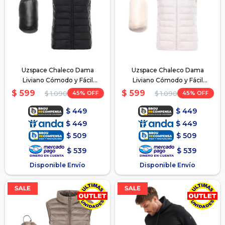
Uzspace Chaleco Dama
Uzspace Chaleco Dama
Liviano Cómodo y Fácil
Liviano Cómodo y Fácil
Guardado - Negro
Guardado - Blanco
$
599
$
599
45
45
$
1.090
$
1.090
$
449
$
449
$
449
$
449
$
509
$
509
$
539
$
539
Disponible Envío
Disponible Envío