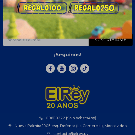
Newsletter
¡Suscribite y recibí todas nuestras novedades!
SUSCRIBIRME
¡Seguinos!



096118222 (Solo WhatsApp)
Nueva Palmira 1905 esq. Defensa (La Comercial), Montevideo
contacto@elrey.uy