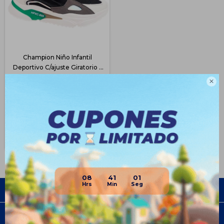
Champion Niño Infantil
Deportivo C/ajuste Giratorio -
Negro
$
968
39
$
1.590

$
726
$
823
$
871
Disponible Envío
08
41
01
Empresa
Compra