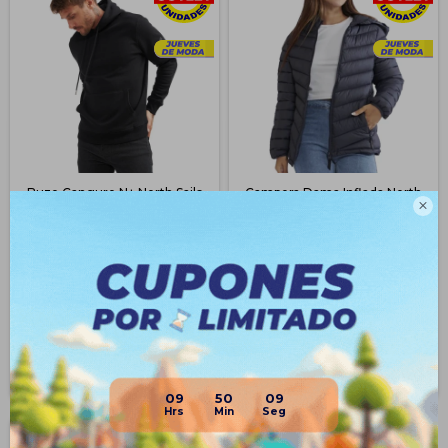
Buzo Canguro N+ North Sails
Campera Dama Inflada North

Algodón Para Hombre - Negro
Sails N+ Excelente Abrigo -
Negro
$
1.343
$
818
54
$
2.490
$
1.790
46
$
614
$
1.007
$
695
$
1.142
$
736
$
1.209
Disponible Envío
Disponible Envío
09
50
09