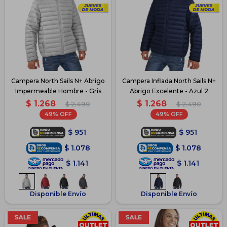
Campera North Sails N+ Abrigo
Campera Inflada North Sails N+
Impermeable Hombre - Gris
Abrigo Excelente - Azul 2
$
1.268
$
1.268
$
2.490
$
2.490
49
49
$
951
$
951
$
1.078
$
1.078
$
1.141
$
1.141
Disponible Envío
Disponible Envío