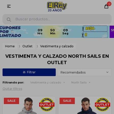
0

Home
Outlet
Vestimenta y calzado
VESTIMENTA Y CALZADO NORTH SAILS EN
OUTLET
Recomendados
Filtrando por:
Vestimenta y calzado
North Sails
Quitar filtros