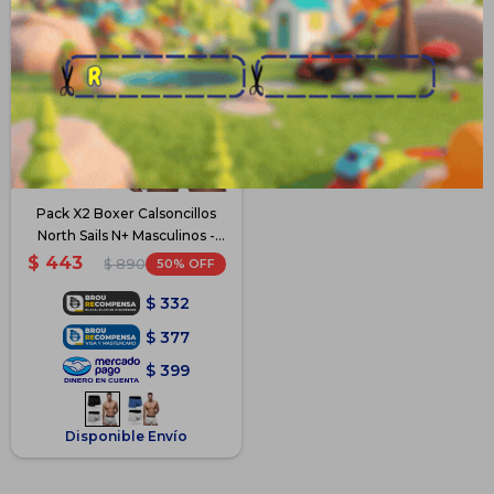
Pack X2 Boxer Calsoncillos
North Sails N+ Masculinos -
Gris-Negro
$
443
50
$
890
$
332
$
377
$
399
Disponible Envío