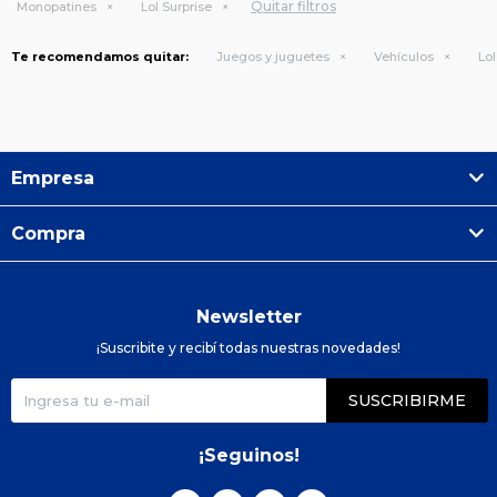
Quitar filtros
Monopatines
Lol Surprise
Te recomendamos quitar:
Juegos y juguetes
Vehículos
Lol
Empresa
Compra
Newsletter
¡Suscribite y recibí todas nuestras novedades!
SUSCRIBIRME
¡Seguinos!