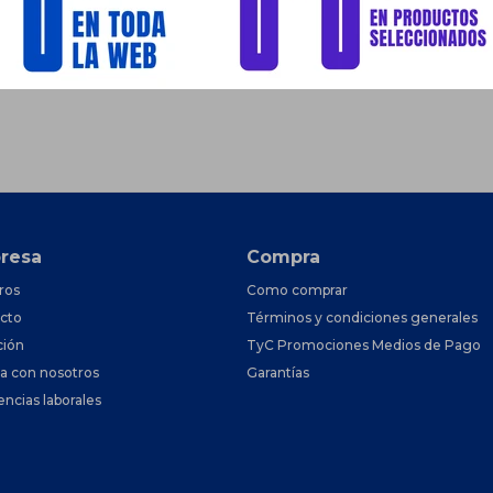
resa
Compra
ros
Como comprar
cto
Términos y condiciones generales
ción
TyC Promociones Medios de Pago
ja con nosotros
Garantías
encias laborales