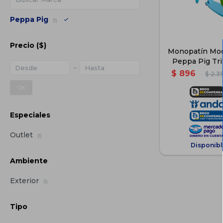
Peppa Pig
(1)
Precio
($)
Monopatín Moch
Peppa Pig Tri
$
896
$
2.3
OK
Especiales
Outlet
(1)
Disponibl
Ambiente
Exterior
(1)
Tipo