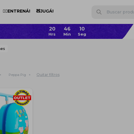
🏋️‍♂️ENTRENÁ!
🧸JUGÁ!
20
46
10
nes
Quitar filtros
Peppa Pig