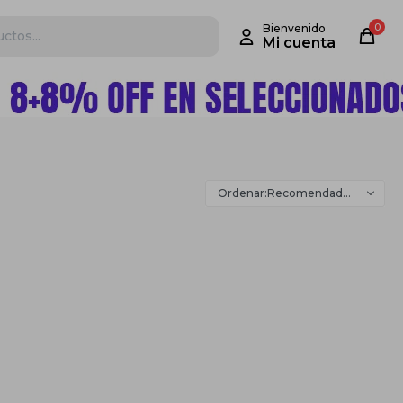
0
Recomendados