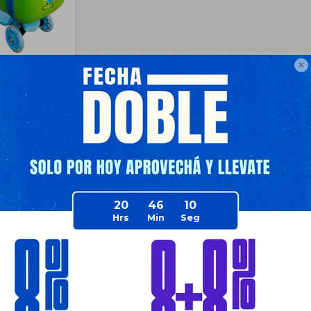

ila C/ Carro
patín Luces
62
90
$
672
$
672
$
762
$
806
e Envío
20
46
10