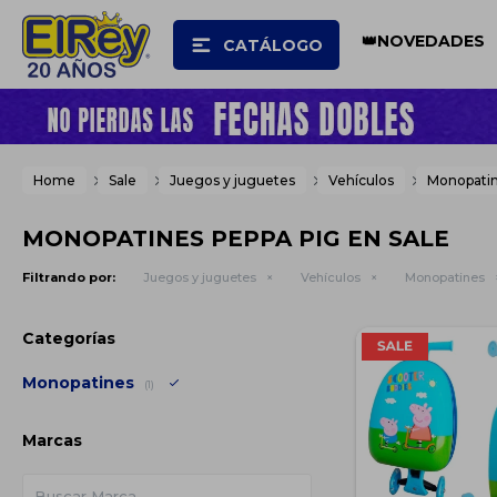
👑NOVEDADES
CATÁLOGO
Home
Sale
Juegos y juguetes
Vehículos
Monopati
MONOPATINES PEPPA PIG EN SALE
Filtrando por:
Juegos y juguetes
Vehículos
Monopatines
Categorías
Monopatines
(1)
Marcas