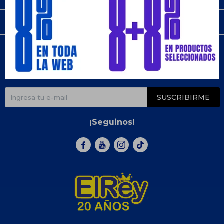
Compra
Newsletter
¡Suscribite y recibí todas nuestras novedades!
SUSCRIBIRME
¡Seguinos!


