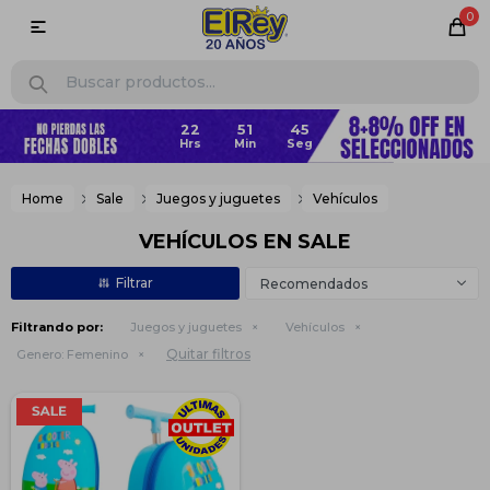
0

Home
Sale
Juegos y juguetes
Vehículos
VEHÍCULOS EN SALE
Recomendados
Filtrando por:
Juegos y juguetes
Vehículos
Quitar filtros
Genero:
Femenino