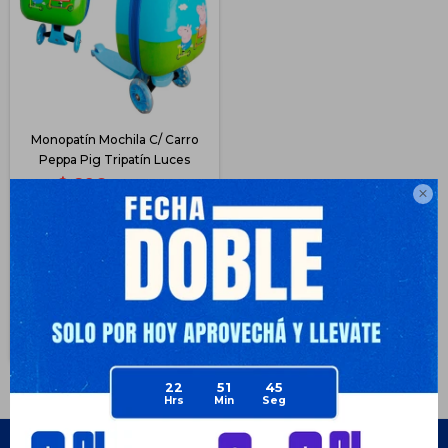
Monopatín Mochila C/ Carro
Peppa Pig Tripatín Luces
$
896
$
2.390

62
$
672
$
672
$
762
$
806
Disponible Envío
22
51
45
Empresa