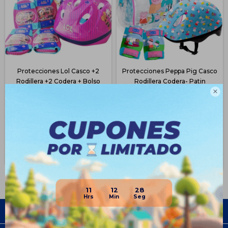
Protecciones Lol Casco +2
Protecciones Peppa Pig Casco
Rodillera +2 Codera + Bolso
Rodillera Codera- Patin

$
743
$
893
62
55
$
1.990
$
1.990
$
557
$
670
$
632
$
759
$
669
$
804
Disponible Envío
Disponible Envío
11
12
28
Empresa