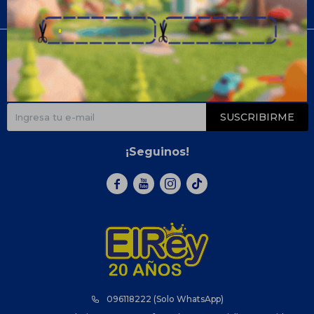
Compra
Newsletter
¡Suscribite y recibí todas nuestras novedades!
SUSCRIBIRME
¡Seguinos!



096118222 (Solo WhatsApp)