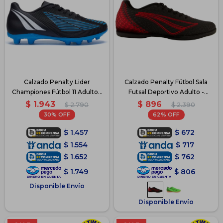
Calzado Penalty Lider
Calzado Penalty Fútbol Sala
Championes Fútbol 11 Adulto -
Futsal Deportivo Adulto -
Azul
Negro
$
1.943
$
896
$
2.790
$
2.390
30
62
$
1.457
$
672
$
1.554
$
717
$
1.652
$
762
$
1.749
$
806
Disponible Envío
Disponible Envío