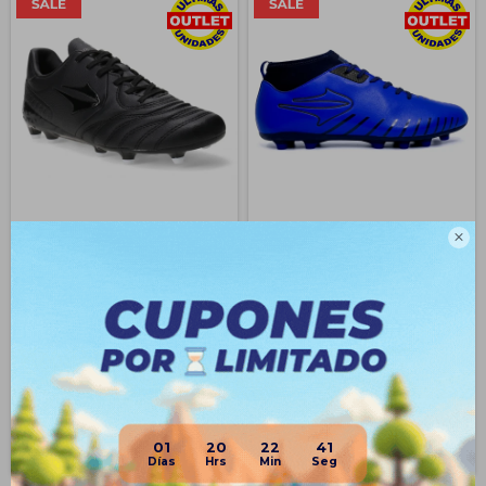
Topper Championes Calzado
Topper Calzado Para Fútbol

De Fútbol 11 Campo Hombre -
Campo Championes Hombre
Negro
$
1.493
$
743
$
2.390
71
$
2.590
37
$
557
$
1.120
$
594
$
1.194
$
632
$
1.269
$
669
$
1.344
Disponible Envío
01
20
22
40
Disponible Envío