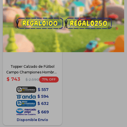
Topper Calzado de Fútbol
Campo Championes Hombre -
Blanco-SanCiro
$
743
71
$
2.590
$
557
$
594
$
632
$
669
Disponible Envío