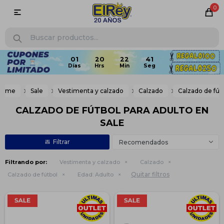
0

01
20
22
40
Home
Sale
Vestimenta y calzado
Calzado
Calzado de fút
CALZADO DE FÚTBOL PARA ADULTO EN
SALE
Recomendados
Filtrando por:
Vestimenta y calzado
Calzado
Quitar filtros
Calzado de fútbol
Edad:
Adulto