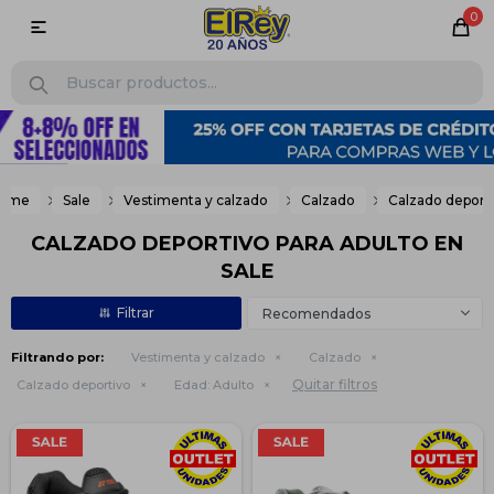
0

ome
Sale
Vestimenta y calzado
Calzado
Calzado deport
CALZADO DEPORTIVO PARA ADULTO EN
SALE
Recomendados
Filtrando por:
Vestimenta y calzado
Calzado
Quitar filtros
Calzado deportivo
Edad:
Adulto