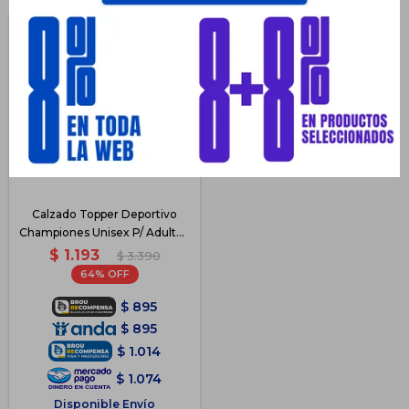
Calzado Topper Deportivo
Championes Unisex P/ Adulto -
Gris2
$
1.193
$
3.390
64
$
895
$
895
$
1.014
$
1.074
Disponible Envío