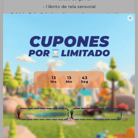
- 1 librito de tela sensorial
• Colchón Baby Splash confeccionado en un material suave

para evitar golpes en la cabeza del bebé y el borde del
baño. Secado rápido.
Planes de cuotas
Envíos
Medios de pago
13
13
43
Productos que te pueden interesar