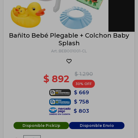
Bañito Bebé Plegable + Colchon Baby
Splash
BEB001001-CL
$
1.290
$
892
30
$
669
$
758
$
803
Disponible PickUp
Disponible Envío