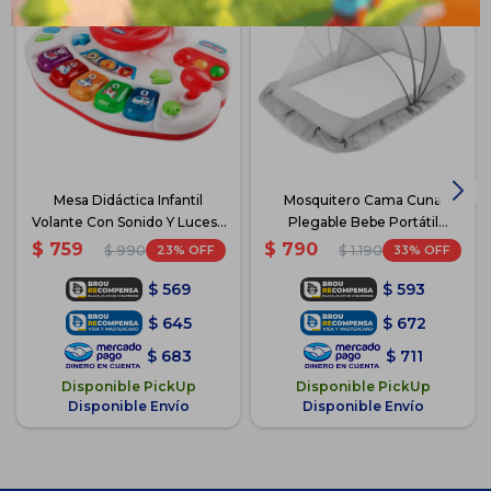
Mesa Didáctica Infantil
Mosquitero Cama Cuna
Volante Con Sonido Y Luces -
Plegable Bebe Portátil
Blanco
Grande
$
759
$
790
23
33
$
990
$
1.190
$
569
$
593
$
645
$
672
$
683
$
711
Disponible PickUp
Disponible PickUp
Disponible Envío
Disponible Envío