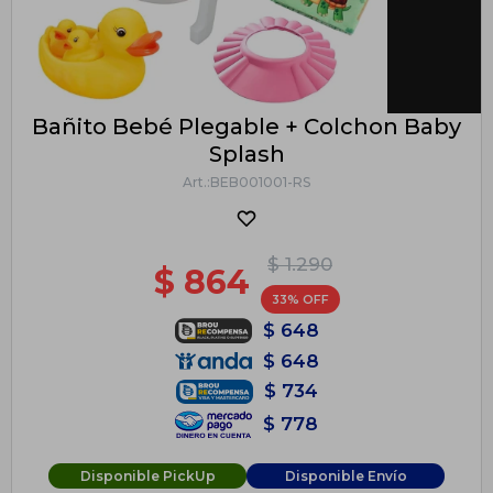
Bañito Bebé Plegable + Colchon Baby
Splash
BEB001001-RS
$
1.290
$
864
33
$
648
$
648
$
734
$
778
Disponible PickUp
Disponible Envío