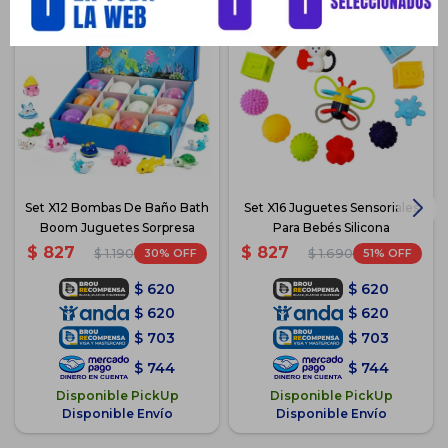
Set X12 Bombas De Baño Bath
Set X16 Juguetes Sensoriales
Boom Juguetes Sorpresa
Para Bebés Silicona
$
827
$
827
30
51
$
1.190
$
1.690
$
620
$
620
$
620
$
620
$
703
$
703
$
744
$
744
Disponible PickUp
Disponible PickUp
Disponible Envío
Disponible Envío