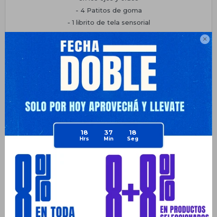
- 4 Patitos de goma
- 1 librito de tela sensorial
• Colchón Baby Splash confeccionado en un material suave

para evitar golpes en la cabeza del bebé y el borde del
baño. Secado rápido.
Planes de cuotas
Envíos
Medios de pago
18
37
18
Productos que te pueden interesar