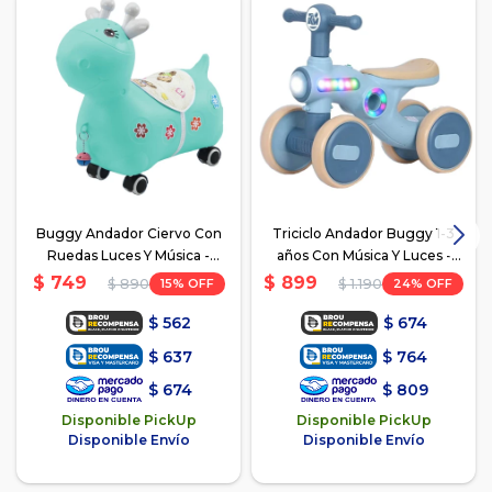
Buggy Andador Ciervo Con
Triciclo Andador Buggy 1-3
Ruedas Luces Y Música -
años Con Música Y Luces -
Celeste
Azul
$
749
$
899
15
24
$
890
$
1.190
$
562
$
674
$
637
$
764
$
674
$
809
Disponible PickUp
Disponible PickUp
Disponible Envío
Disponible Envío