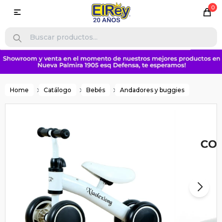
0

Home
Catálogo
Bebés
Andadores y buggies