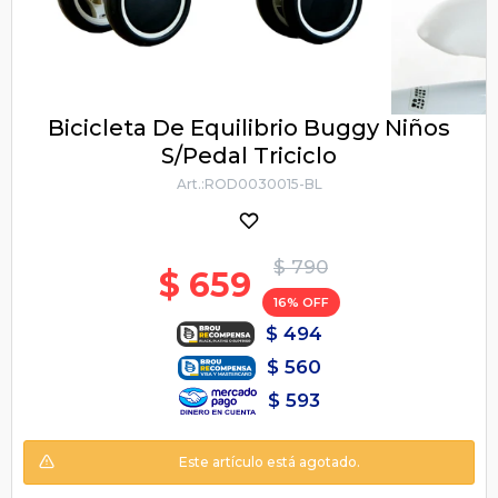
Bicicleta De Equilibrio Buggy Niños
S/Pedal Triciclo
ROD0030015-BL
$
790
$
659
16
$
494
$
560
$
593
Este artículo está agotado.