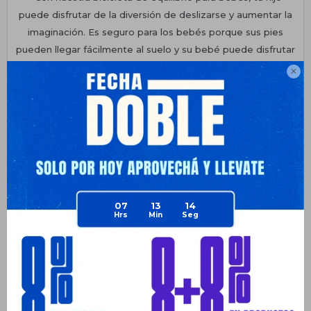
puede disfrutar de la diversión de deslizarse y aumentar la
imaginación. Es seguro para los bebés porque sus pies
pueden llegar fácilmente al suelo y su bebé puede disfrutar
de una experiencia de ciclismo cómoda. Llévalo a picnics o

festivales para un tiempo de juego más feliz y saludable con
amigos. Fomenta un estilo de vida activo y social.
Planes de cuotas
Envíos
Medios de pago
07
13
14
Productos que te pueden interesar