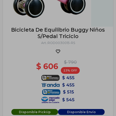
Bicicleta De Equilibrio Buggy Niños
S/Pedal Triciclo
ROD0030015-RS
$
790
$
606
23
$
455
$
455
$
515
$
545
Disponible PickUp
Disponible Envío