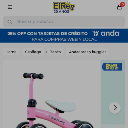
0

Home
Catálogo
Bebés
Andadores y buggies