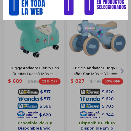
Buggy Andador Ciervo Con
Triciclo Andador Buggy 1-3
Ruedas Luces Y Música -
años Con Música Y Luces -
Celeste
Azul
$
689
$
827
22
30
$
890
$
1.190
$
517
$
620
$
517
$
620
$
586
$
703
$
620
$
744
Disponible PickUp
Disponible PickUp
Disponible Envío
Disponible Envío