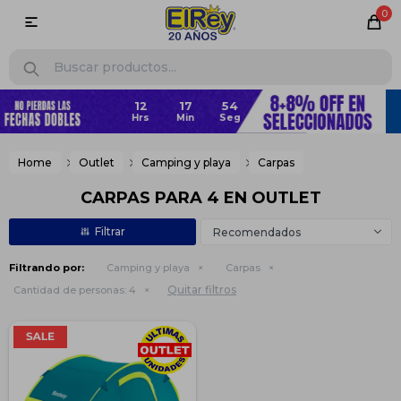
0

Home
Outlet
Camping y playa
Carpas
CARPAS PARA 4 EN OUTLET
Recomendados
Filtrando por:
Camping y playa
Carpas
Quitar filtros
Cantidad de personas:
4