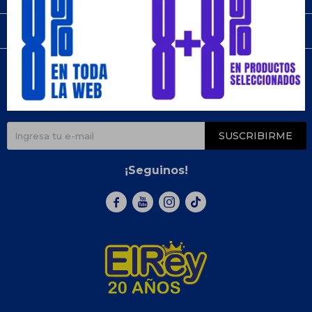
Compra
Newsletter
¡Suscribite y recibí todas nuestras novedades!
SUSCRIBIRME
¡Seguinos!


