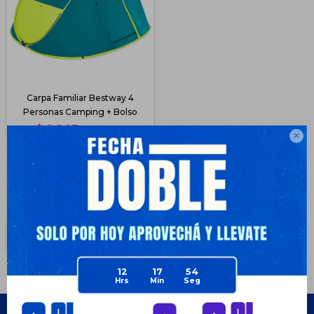
Carpa Familiar Bestway 4
Personas Camping + Bolso
$
2.243
$
4.299

47
$
1.682
$
1.682
$
1.907
$
2.019
Disponible Envío
12
17
54
Empresa