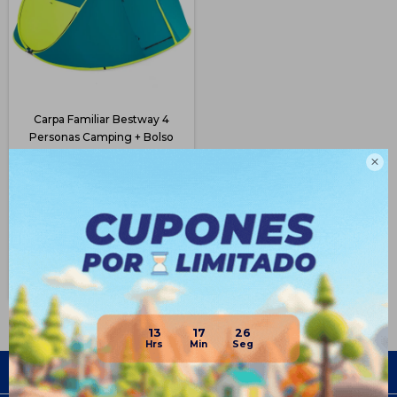
Carpa Familiar Bestway 4
Personas Camping + Bolso
$
2.243
$
4.299

47
$
1.682
$
1.907
$
2.019
Disponible Envío
13
17
26
Empresa