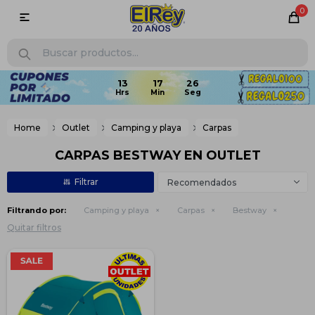
0

13
17
26
Home
Outlet
Camping y playa
Carpas
CARPAS BESTWAY EN OUTLET
Recomendados
Filtrando por:
Camping y playa
Carpas
Bestway
Quitar filtros