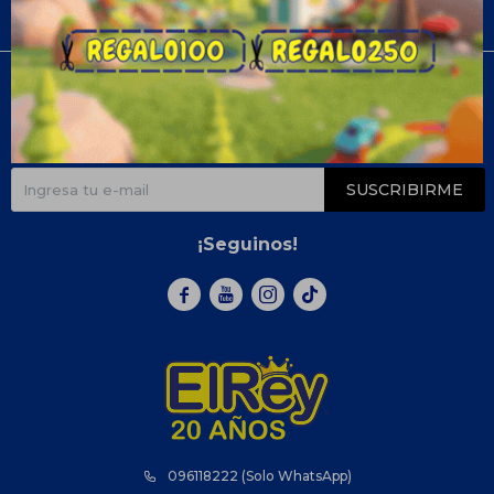
Compra
Newsletter
¡Suscribite y recibí todas nuestras novedades!
SUSCRIBIRME
¡Seguinos!



096118222 (Solo WhatsApp)