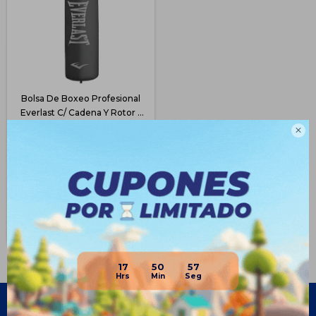
Bolsa De Boxeo Profesional
Everlast C/ Cadena Y Rotor -
Gris
$
3.743
$
5.290

29
$
2.807
$
3.182
$
3.369
Disponible Envío
17
50
56
Empresa