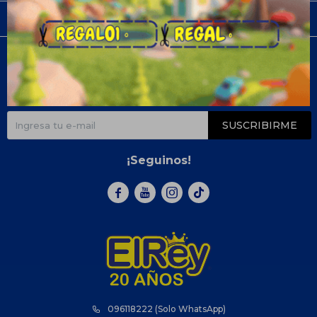
Compra
Newsletter
¡Suscribite y recibí todas nuestras novedades!
SUSCRIBIRME
¡Seguinos!



096118222 (Solo WhatsApp)