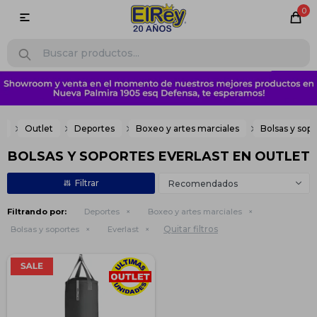
0

e
Outlet
Deportes
Boxeo y artes marciales
Bolsas y sop
BOLSAS Y SOPORTES EVERLAST EN OUTLET
Recomendados
Filtrando por:
Deportes
Boxeo y artes marciales
Quitar filtros
Bolsas y soportes
Everlast