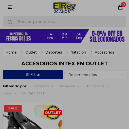
0

14
29
56
Home
Outlet
Deportes
Natación
Accesorios
ACCESORIOS INTEX EN OUTLET
Recomendados
Filtrando por:
Deportes
Natación
Accesorios
Quitar filtros
Intex