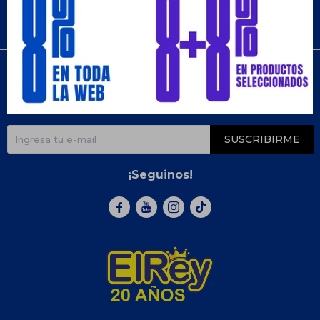
Compra
Newsletter
¡Suscribite y recibí todas nuestras novedades!
SUSCRIBIRME
¡Seguinos!


