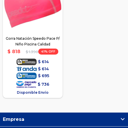
Gorra Natación Speedo Pace P/
Niño Piscina Calidad
$
818
41
$
1.390
$
614
$
614
$
695
$
736
Disponible Envío
Empresa