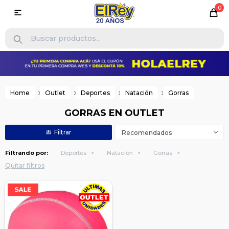
0

Home
Outlet
Deportes
Natación
Gorras
GORRAS EN OUTLET
Recomendados
Filtrando por:
Deportes
Natación
Gorras
Quitar filtros