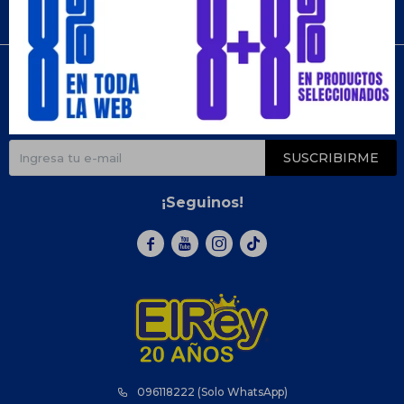
Compra
Newsletter
¡Suscribite y recibí todas nuestras novedades!
SUSCRIBIRME
¡Seguinos!



096118222 (Solo WhatsApp)