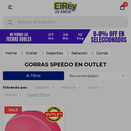
0

07
26
10
Home
Outlet
Deportes
Natación
Gorras
GORRAS SPEEDO EN OUTLET
Recomendados
Filtrando por:
Deportes
Natación
Gorras
Quitar filtros
Speedo