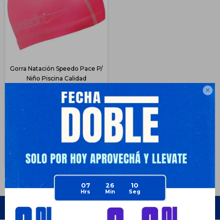
Gorra Natación Speedo Pace P/
Niño Piscina Calidad
$
818
41

$
1.390
$
614
$
614
$
695
$
736
Disponible Envío
07
26
10
Empresa