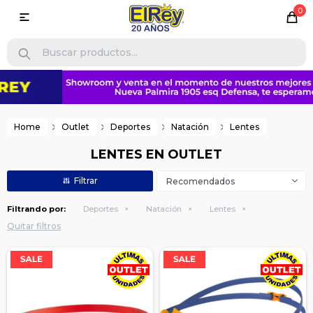
0

Home
Outlet
Deportes
Natación
Lentes
LENTES EN OUTLET
Recomendados
Filtrando por:
Deportes
Natación
Lentes
Quitar filtros