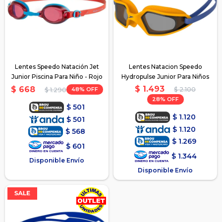
Lentes Speedo Natación Jet
Lentes Natacion Speedo
Junior Piscina Para Niño - Rojo
Hydropulse Junior Para Niños
$
1.493
$
668
48
$
2.100
$
1.290
28
$
501
$
1.120
$
501
$
1.120
$
568
$
1.269
$
601
$
1.344
Disponible Envío
Disponible Envío