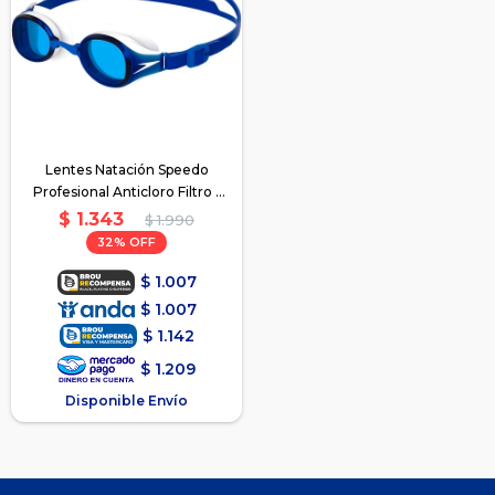
Lentes Natación Speedo
Profesional Anticloro Filtro -
Azul
$
1.343
$
1.990
32
$
1.007
$
1.007
$
1.142
$
1.209
Disponible Envío