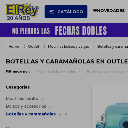
👑NOVEDADES
CATÁLOGO
Home
Outlet
Mochilas bolsos y valijas
Botellas y caram
BOTELLAS Y CARAMAÑOLAS EN OUTL
Filtrando por:
Mochilas bolsos y valijas
Botellas y caramañolas
Categorías
Mochilas adulto
(3)
Bolsos y accesorios
(2)
Botellas y caramañolas
(1)