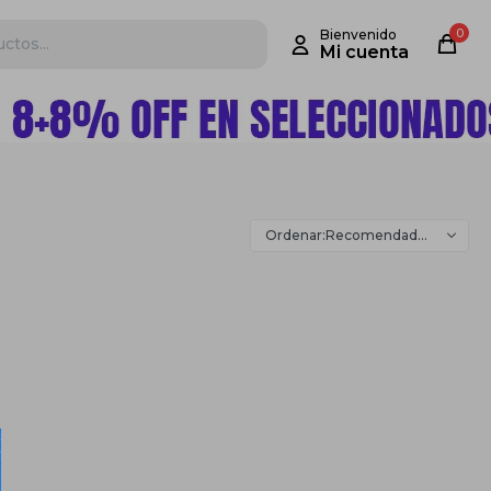
0
Recomendados