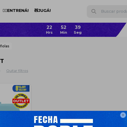
🏋️‍♂️ENTRENÁ!
🧸JUGÁ!
22
52
39
añolas
ET
Quitar filtros
