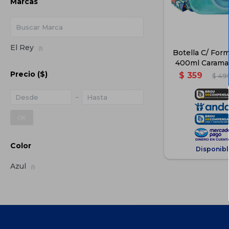
Marcas
El Rey
(1)
Botella C/ For
400ml Caramañ
Azu
Precio
($)
$
359
$
49
OK
Color
Disponibl
Azul
(1)