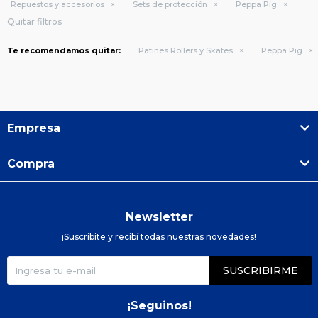
Repuestos y accesorios
Sets de protección
Peppa Pig
Quitar filtros
Te recomendamos quitar:
Patines Rollers y Skates
Peppa Pig
Empresa
Compra
Newsletter
¡Suscribite y recibí todas nuestras novedades!
SUSCRIBIRME
¡Seguinos!