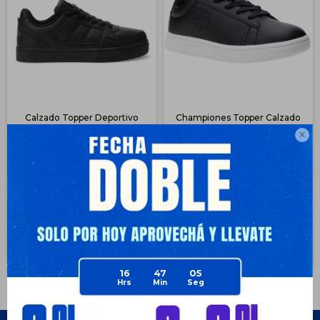
Calzado Topper Deportivo
Championes Topper Calzado
Niños Championes Cuero -
Deportivo Resistente Niños -

Negro 2
Negro 2
$
968
$
750
51
60
$
1.990
$
1.890
$
726
$
563
$
726
$
563
$
823
$
638
$
871
$
675
Disponible Envío
Disponible Envío
16
47
05