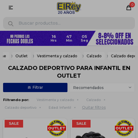
0

ome
Outlet
Vestimenta y calzado
Calzado
Calzado depor
CALZADO DEPORTIVO PARA INFANTIL EN
OUTLET
Recomendados
Filtrando por:
Vestimenta y calzado
Calzado
Quitar filtros
Calzado deportivo
Edad:
Infantil