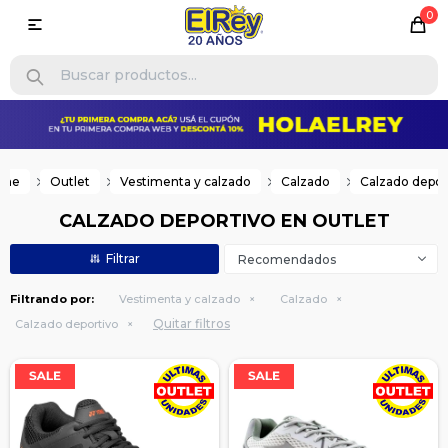
0

ome
Outlet
Vestimenta y calzado
Calzado
Calzado depor
CALZADO DEPORTIVO EN OUTLET
Recomendados
Filtrando por:
Vestimenta y calzado
Calzado
Quitar filtros
Calzado deportivo