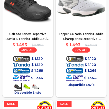
Calzado Yonex Deportivo
Topper Calzado Tennis Paddle
Lumio 3 Tennis Paddle Adulto
Championes Deportivo -
- Gris
Gris/Blanco
$
1.493
$
1.493
$
2.990
$
2.990
50
50
$
1.120
$
1.120
$
1.120
$
1.120
$
1.269
$
1.269
$
1.344
$
1.344
Disponible Envío
Disponible Envío