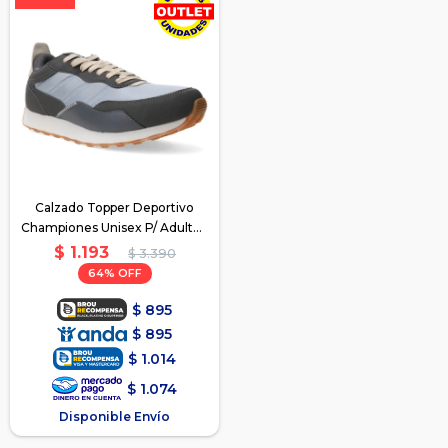
Calzado Topper Deportivo
Championes Unisex P/ Adulto -
Gris2
$
1.193
$
3.390
64
$
895
$
895
$
1.014
$
1.074
Disponible Envío