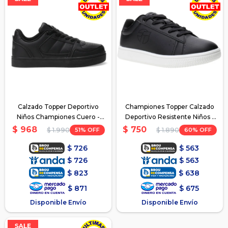
Calzado Topper Deportivo
Championes Topper Calzado
Niños Championes Cuero -
Deportivo Resistente Niños -
Negro 2
Negro 2
$
968
$
750
51
60
$
1.990
$
1.890
$
726
$
563
$
726
$
563
$
823
$
638
$
871
$
675
Disponible Envío
Disponible Envío