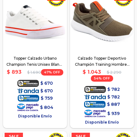
Topper Calzado Urbano
Calzado Topper Deportivo
Champion Tenis Unisex Blanco
Champión Training Hombre -
- Blanco
Verde-Naranja
$
1.043
$
893
47
$
2.290
$
1.690
54
$
670
$
782
$
670
$
782
$
759
$
887
$
804
$
939
Disponible Envío
Disponible Envío