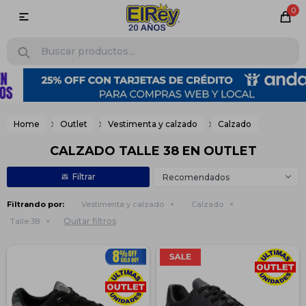
0

Home
Outlet
Vestimenta y calzado
Calzado
CALZADO TALLE 38 EN OUTLET
Recomendados
Filtrando por:
Vestimenta y calzado
Calzado
Quitar filtros
Talle 38