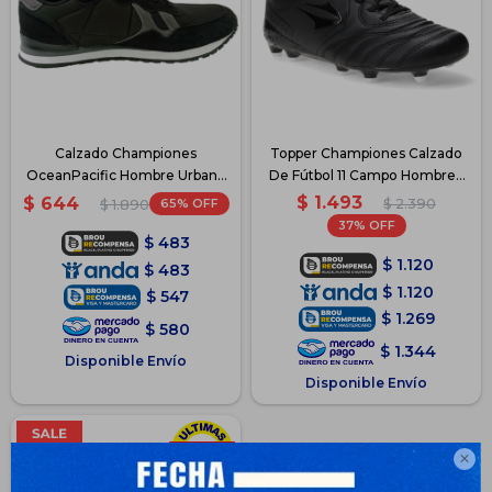
Calzado Championes
Topper Championes Calzado
OceanPacific Hombre Urbano
De Fútbol 11 Campo Hombre -
Casual - Negro
Negro
$
1.493
$
644
65
$
2.390
$
1.890
37
$
483
$
1.120
$
483
$
1.120
$
547
$
1.269
$
580
$
1.344
Disponible Envío
Disponible Envío
