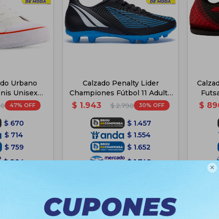
ado Urbano
Calzado Penalty Lider
Calzad
nis Unisex
Championes Fútbol 11 Adulto
Futsa
 Blanco
- Azul
$
1.943
$
89
47
30
90
$
2.790
$
670
$
1.457
$
714
$
1.554
$
759
$
1.652
$
804
$
1.749

e Envío
Disponible Envío