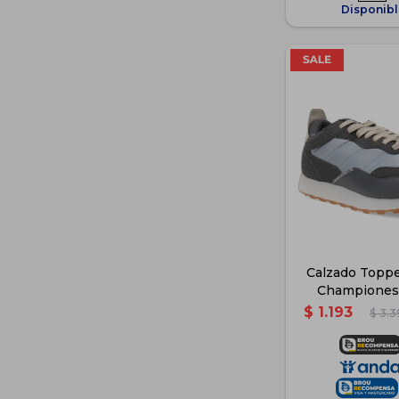
Disponibl
Calzado Toppe
Championes 
Adulto -
$
1.193
$
3.3