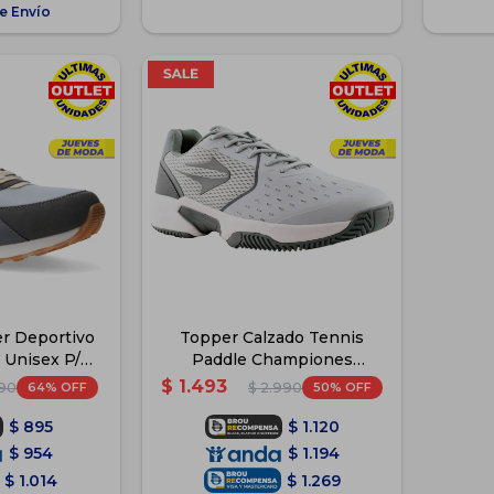
e Envío
r Deportivo
Topper Calzado Tennis
Unisex P/
Paddle Championes
 Gris2
Deportivo - Gris/Blanco
$
1.493
64
50
90
$
2.990
$
895
$
1.120
$
954
$
1.194
$
1.014
$
1.269