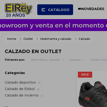
👑NOVEDADES
CATÁLOGO
Home
Outlet
Vestimenta y calzado
Calzado
CALZADO EN OUTLET
Filtrando por:
Vestimenta y calzado
Calzado
Genero:
Unis
Categorías
Calzado deportivo
(6)
Calzado de fútbol
(5)
Calzado de invierno
(1)