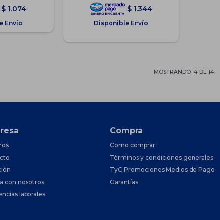
$
1.074
$
1.344
e Envío
Disponible Envío
MOSTRANDO
14
DE
14
resa
Compra
ros
Como comprar
cto
Términos y condiciones generales
ción
TyC Promociones Medios de Pago
ja con nosotros
Garantías
encias laborales