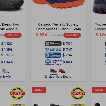
x Deportivo
Calzado Penalty Society
Topper
nis Paddle
Championes Fútbol 5 Para
Unise
- Gris
Niños - Azul
$
934
$
1.0
50
62
990
$
2.490
$
1.120
$
701
$
1.194
$
747
$
1.269
$
794
$
1.344
$
841
e Envío
Disponible Envío