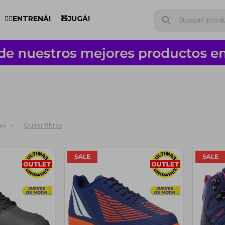
🏋️‍♂️ENTRENÁ!
🧸JUGÁ!
Quitar filtros
ex