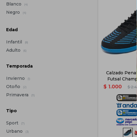
Blanco
(4)
Negro
(4)
Edad
Infantil
(8)
Adulto
(6)
Temporada
Calzado Penal
Invierno
Futsal Champ
(1)
Niños -
$
1.000
Otoño
$
2.
(2)
Primavera
(11)
Tipo
Sport
(7)
Urbano
(3)