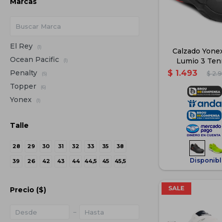
Marcas
El Rey
(1)
Calzado Yone
Ocean Pacific
Lumio 3 Ten
(1)
Adulto 
Penalty
$
1.493
$
2.
(5)
Topper
(6)
Yonex
(1)
Talle
28
29
30
31
32
33
35
38
Disponibl
39
26
42
43
44
44,5
45
45,5
Precio
($)