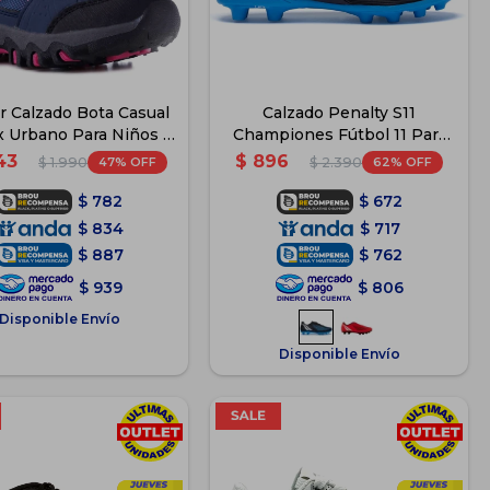
 Calzado Bota Casual
Calzado Penalty S11
x Urbano Para Niños -
Championes Fútbol 11 Para
Azul
Niños - Azul
43
$
896
47
62
$
1.990
$
2.390
$
782
$
672
$
834
$
717
$
887
$
762
$
939
$
806
Disponible Envío
Disponible Envío