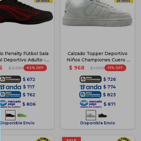
o Penalty Fútbol Sala
Calzado Topper Deportivo
l Deportivo Adulto -
Niños Championes Cuero -
Negro
Blanco
6
$
968
62
51
$
2.390
$
1.990
$
672
$
726
$
717
$
774
$
762
$
823
$
806
$
871
Disponible Envío
Disponible Envío