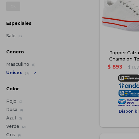
OK
Especiales
Sale
(13)
Genero
Topper Calz
Champion Te
Masculino
Blanco -
(5)
$
893
$
1.6
Unisex
(14)
Color
Rojo
(3)
Rosa
(1)
Disponibl
Azul
(5)
Verde
(2)
Gris
(1)