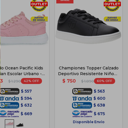
do Ocean Pacific Kids
Championes Topper Calzado
ian Escolar Urbano -
Deportivo Resistente Niños -
Rosa
Negro 2
3
$
750
42
60
$
1.290
$
1.890
$
557
$
563
$
594
$
600
$
632
$
638
$
669
$
675
Disponible Envío