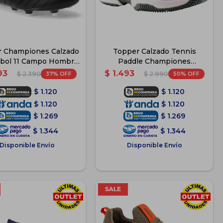
 Championes Calzado
Topper Calzado Tennis
tbol 11 Campo Hombre
Paddle Championes
- Negro
Deportivo - Gris/Blanco
93
$
1.493
37
50
$
2.390
$
2.990
$
1.120
$
1.120
$
1.120
$
1.120
$
1.269
$
1.269
$
1.344
$
1.344
Disponible Envío
Disponible Envío