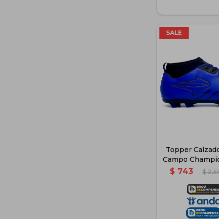
Topper Calzado
Campo Champi
$
743
$
2.5