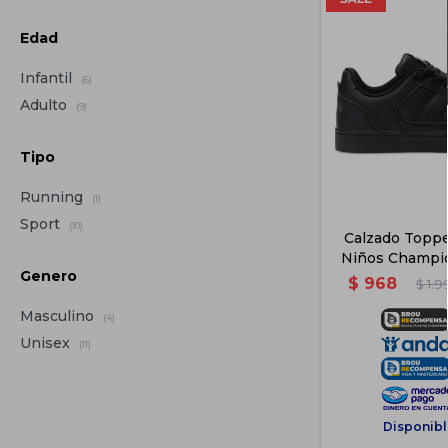
Edad
Infantil
(6)
Adulto
(9)
Tipo
Running
(1)
Sport
(10)
Calzado Toppe
Niños Champio
Genero
Negr
$
968
$
1.9
Masculino
(4)
Unisex
(11)
Disponibl