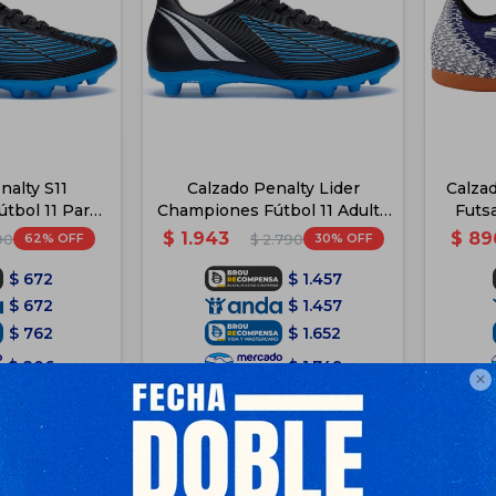
nalty S11
Calzado Penalty Lider
Calzad
tbol 11 Para
Championes Fútbol 11 Adulto
Futsa
 Azul
- Azul
$
1.943
$
89
62
30
90
$
2.790
$
672
$
1.457
$
672
$
1.457
$
762
$
1.652
$
806
$
1.749

Disponible Envío
e Envío