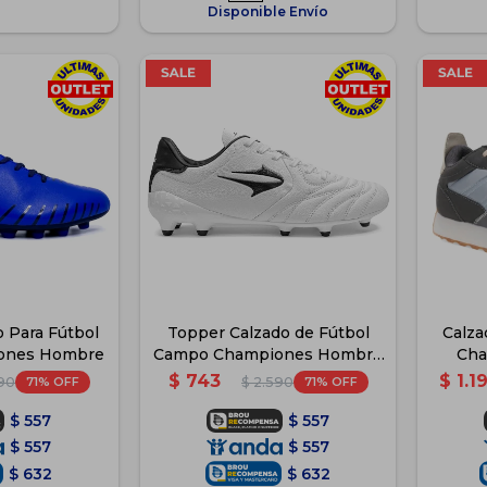
Disponible Envío
 Para Fútbol
Topper Calzado de Fútbol
Calza
ones Hombre
Campo Championes Hombre
Cha
- Blanco-SanCiro
$
743
$
1.1
71
71
90
$
2.590
$
557
$
557
$
557
$
557
$
632
$
632