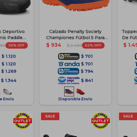
x Deportivo
Calzado Penalty Society
Topper
nis Paddle
Championes Fútbol 5 Para
De Fú
- Gris
Niños - Azul
$
934
$
1.4
50
62
990
$
2.490
$
1.120
$
701
$
1.120
$
701
$
1.269
$
794
$
1.344
$
841
e Envío
Disponible Envío