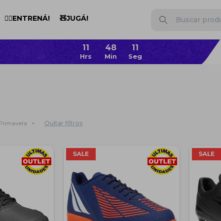
🏋️‍♂️ENTRENÁ!
🧸JUGÁ!
11
48
10
Quitar filtros
Primavera