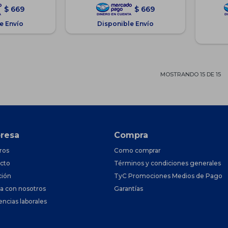
$
669
$
669
e Envío
Disponible Envío
MOSTRANDO
15
DE
15
resa
Compra
ros
Como comprar
cto
Términos y condiciones generales
ción
TyC Promociones Medios de Pago
ja con nosotros
Garantías
encias laborales