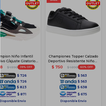
mpion Niño Infantil
Championes Topper Calzado
vo C/ajuste Giratorio -
Deportivo Resistente Niños -
Negro
Negro 2
8
$
750
39
60
$
1.590
$
1.890
$
726
$
563
$
726
$
563
$
823
$
638
$
871
$
675
Disponible Envío
Disponible Envío