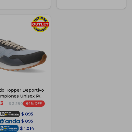
do Topper Deportivo
mpiones Unisex P/
Adulto - Gris2
93
64
$
3.390
$
895
$
895
$
1.014