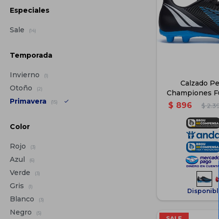
Especiales
Sale
(14)
Temporada
Invierno
(1)
Calzado Pe
Otoño
(2)
Championes Fú
Primavera
Niños -
(15)
$
896
$
2.3
Color
Rojo
(3)
Azul
(6)
Verde
(3)
Gris
(1)
Disponibl
Blanco
(3)
Negro
(5)