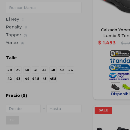
El Rey
(1)
Penalty
(5)
Calzado Yone
Topper
Lumio 3 Ten
(8)
Adulto 
Yonex
$
1.493
$
2.
(1)
Talle
28
29
30
31
32
38
39
26
42
43
44
44,5
45
45,5
Disponibl
Precio
($)
OK