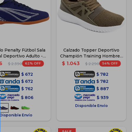
o Penalty Fútbol Sala
Calzado Topper Deportivo
l Deportivo Adulto -
Champión Training Hombre -
Azul
Verde-Naranja
6
$
1.043
62
54
$
2.390
$
2.290
$
672
$
782
$
672
$
782
$
762
$
887
$
806
$
939
Disponible Envío
Disponible Envío