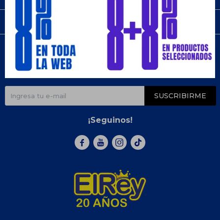
Compra
Newsletter
¡Suscribite y recibí todas nuestras novedades!
SUSCRIBIRME
¡Seguinos!


