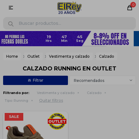
0

Home
Outlet
Vestimenta y calzado
Calzado
CALZADO RUNNING EN OUTLET
Recomendados
Filtrando por:
Vestimenta y calzado
Calzado
Quitar filtros
Tipo:
Running