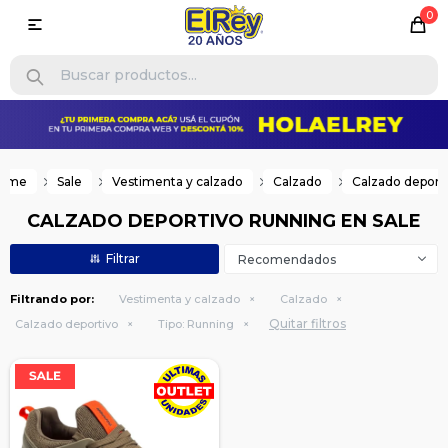
0

ome
Sale
Vestimenta y calzado
Calzado
Calzado deport
CALZADO DEPORTIVO RUNNING EN SALE
Recomendados
Filtrando por:
Vestimenta y calzado
Calzado
Quitar filtros
Calzado deportivo
Tipo:
Running