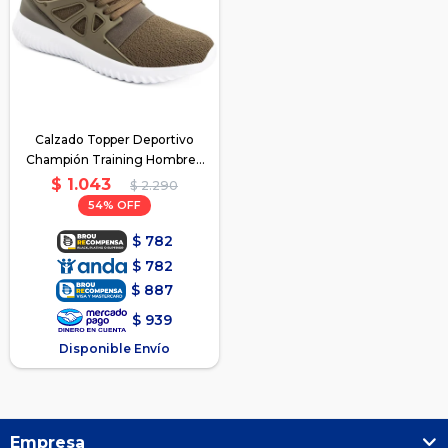
Calzado Topper Deportivo
Champión Training Hombre -
Verde-Naranja
$
1.043
$
2.290
54
$
782
$
782
$
887
$
939
Disponible Envío
Empresa