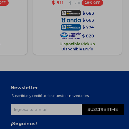
$
911
29
$
1.290
$
683
$
683
$
774
$
820
p
Disponible PickUp
Disponible Envío
Newsletter
¡Suscribite y recibí todas nuestras novedades!
SUSCRIBIRME
¡Seguinos!