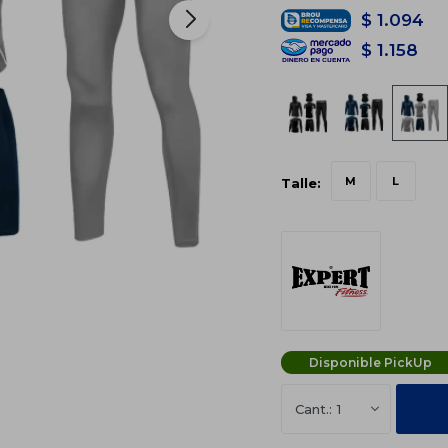
$
1.094
$
1.158
M
L
Talle:
Disponible PickUp
1