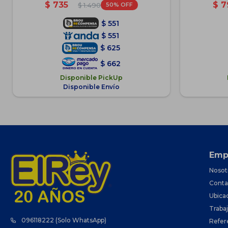
$
735
$
7
50
$
1.490
$
551
$
551
$
625
$
662
Disponible PickUp
Disponible Envío
Emp
Nosot
Conta
Ubica
Traba
096118222 (Solo WhatsApp)
Refer