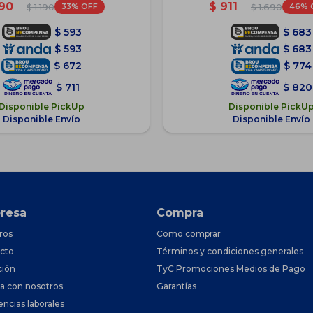
90
$
911
33
46
$
1.190
$
1.690
$
593
$
683
$
593
$
683
$
672
$
774
$
711
$
820
Disponible PickUp
Disponible PickU
Disponible Envío
Disponible Envío
resa
Compra
ros
Como comprar
cto
Términos y condiciones generales
ción
TyC Promociones Medios de Pago
ja con nosotros
Garantías
encias laborales