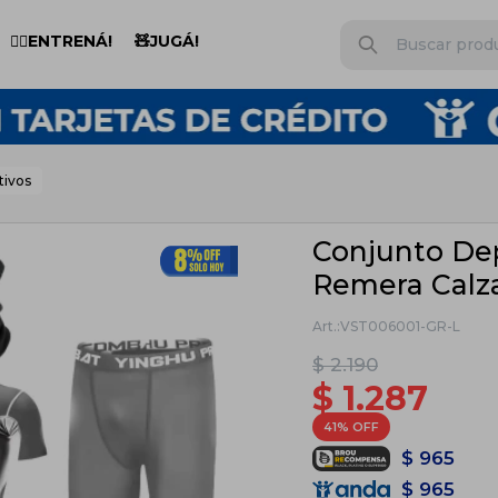
🏋️‍♂️ENTRENÁ!
🧸JUGÁ!
tivos
Conjunto Dep
Remera Calz
VST006001-GR-L
$
2.190
$
1.287
41
$
965
$
965