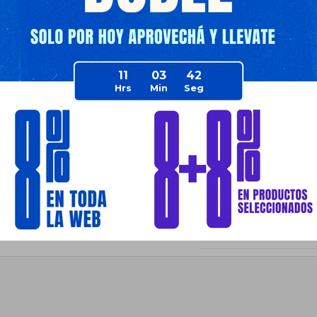
- 1 Campera deportiva
- 1 Camisa de compresió
- 1 Camisa de compresi
11
03
41
- 1 Calza
- 1 Short
- 1 Cuello
Planes de cuotas
Envíos
Medios de pago