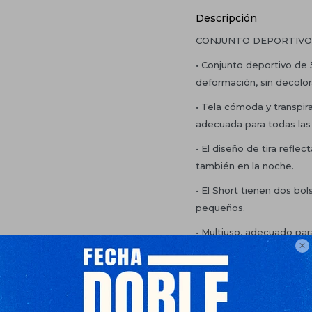
Descripción
CONJUNTO DEPORTIVO
• Conjunto deportivo de 5
deformación, sin decolo
• Tela cómoda y transpi
adecuada para todas las
• El diseño de tira refle
también en la noche.
• El Short tienen dos bols
pequeños.
• Multiuso, adecuado para

entrenamiento, maratón,
gimnasio, baloncesto, fút
exteriores.
INCLUYE: