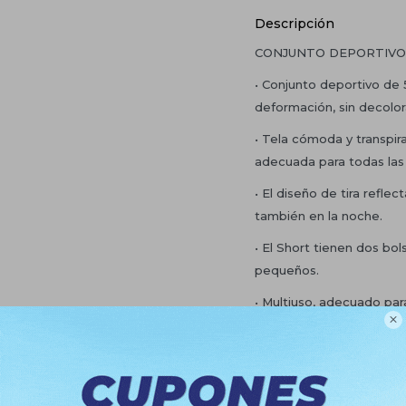
Descripción
CONJUNTO DEPORTIVO
• Conjunto deportivo de 5
deformación, sin decolo
• Tela cómoda y transpi
adecuada para todas las
• El diseño de tira refle
también en la noche.
• El Short tienen dos bols
pequeños.
• Multiuso, adecuado para

entrenamiento, maratón,
gimnasio, baloncesto, fút
exteriores.
INCLUYE: