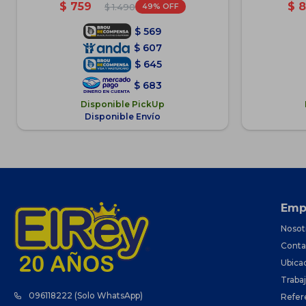
$
759
$
8
49
$
1.490
$
569
$
607
$
645
$
683
Disponible PickUp
Disponible Envío
Emp
Nosot
Conta
Ubica
Traba
096118222 (Solo WhatsApp)
Refer