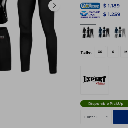
$
1.189
$
1.259
XS
S
M
Talle:
Disponible PickUp
1