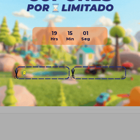
- 1 Campera deportiva
- 1 Camisa de compresió
- 1 Camisa de compresi
19
15
00
- 1 Calza
- 1 Short
- 1 Cuello
Planes de cuotas
Envíos
Medios de pago