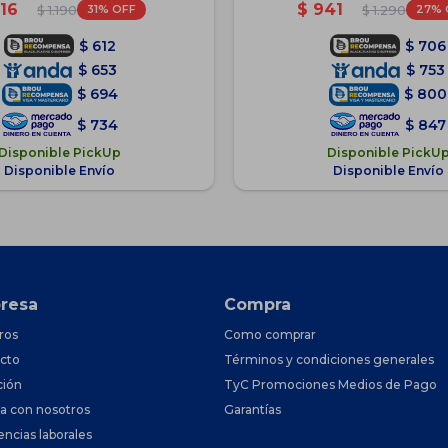
16
$
941
31
27
$
1.190
$
1.290
$
612
$
706
$
653
$
753
$
694
$
800
$
734
$
847
Disponible PickUp
Disponible PickU
Disponible Envío
Disponible Envío
resa
Compra
ros
Como comprar
cto
Términos y condiciones generales
ción
TyC Promociones Medios de Pago
ja con nosotros
Garantías
encias laborales