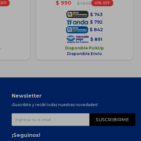
$
990
41
$
1.690
$
743
$
792
$
842
$
891
p
Disponible PickUp
Disponible Envío
Newsletter
¡Suscribite y recibí todas nuestras novedades!
SUSCRIBIRME
¡Seguinos!