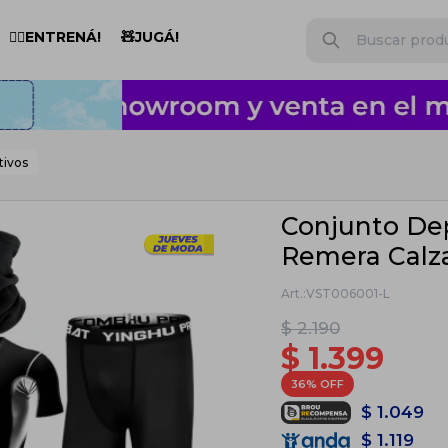
🏋️‍♂️ENTRENÁ!
🧸JUGÁ!
tivos
Conjunto Dep
Remera Calz
VST006001-L
$
2.190
$
1.399
36
$
1.049
$
1.119