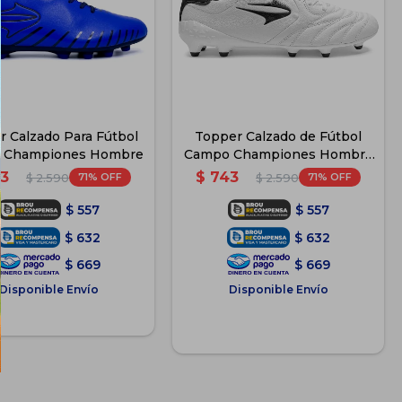
r Calzado Para Fútbol
Topper Calzado de Fútbol
 Championes Hombre
Campo Championes Hombre
- Blanco-SanCiro
3
$
743
71
71
$
2.590
$
2.590
$
557
$
557
$
632
$
632
$
669
$
669
Disponible Envío
Disponible Envío