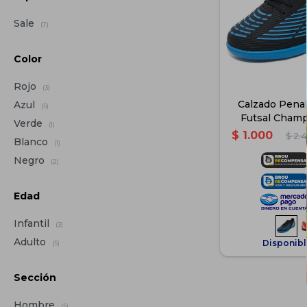
Sale
(7)
Color
Rojo
(3)
Calzado Penal
Azul
(5)
Futsal Champ
Verde
(1)
Niños -
$
1.000
$
2.
Blanco
(1)
Negro
(2)
Edad
Infantil
(3)
Adulto
Disponibl
(5)
Sección
Hombre
(5)