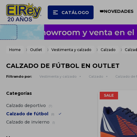
👑NOVEDADES
CATÁLOGO
Home
Outlet
Vestimenta y calzado
Calzado
Calzad
CALZADO DE FÚTBOL EN OUTLET
Filtrando por:
Vestimenta y calzado
Calzado
Calzado de f
Categorías
Calzado deportivo
(7)
Calzado de fútbol
(8)
Calzado de invierno
(1)