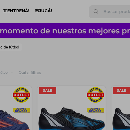
🏋️‍♂️ENTRENÁ!
🧸JUGÁ!
o de fútbol
Quitar filtros
útbol