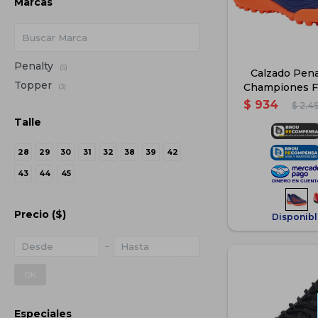
Marcas
Penalty
(5)
Calzado Pena
Topper
Championes Fú
(3)
Niños -
$
934
$
2.4
Talle
28
29
30
31
32
38
39
42
43
44
45
Precio
($)
Disponibl
OK
Especiales