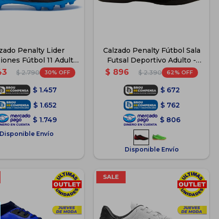
zado Penalty Lider
Calzado Penalty Fútbol Sala
ones Fútbol 11 Adulto
Futsal Deportivo Adulto -
- Azul
Negro
43
$
896
30
62
$
2.790
$
2.390
$
1.457
$
672
$
1.652
$
762
$
1.749
$
806
Disponible Envío
Disponible Envío