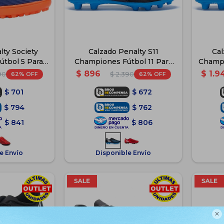
lty Society
Calzado Penalty S11
Cal
tbol 5 Para
Championes Fútbol 11 Para
Champi
 Azul
Niños - Azul
$
896
$
1.9
62
62
90
$
2.390
$
701
$
672
$
794
$
762
$
841
$
806
e Envío
Disponible Envío
