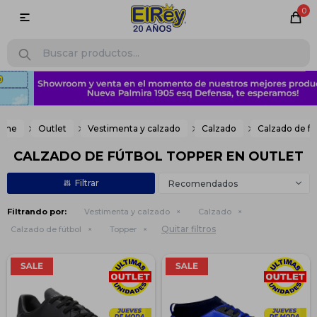
0

ome
Outlet
Vestimenta y calzado
Calzado
Calzado de fú
CALZADO DE FÚTBOL TOPPER EN OUTLET
Recomendados
Filtrando por:
Vestimenta y calzado
Calzado
Quitar filtros
Calzado de fútbol
Topper