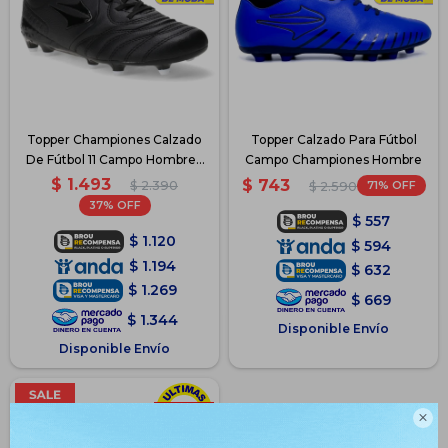
Topper Championes Calzado
Topper Calzado Para Fútbol
De Fútbol 11 Campo Hombre -
Campo Championes Hombre
Negro
$
1.493
$
743
$
2.390
71
$
2.590
37
$
557
$
1.120
$
594
$
1.194
$
632
$
1.269
$
669
$
1.344
Disponible Envío
Disponible Envío
