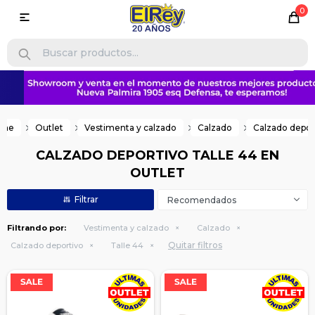
0

ome
Outlet
Vestimenta y calzado
Calzado
Calzado depor
CALZADO DEPORTIVO TALLE 44 EN
OUTLET
Recomendados
Filtrando por:
Vestimenta y calzado
Calzado
Quitar filtros
Calzado deportivo
Talle 44