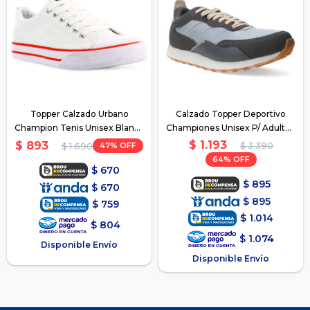
Topper Calzado Urbano
Calzado Topper Deportivo
Champion Tenis Unisex Blanco
Championes Unisex P/ Adulto -
- Blanco
Gris2
$
1.193
$
893
47
$
3.390
$
1.690
64
$
670
$
895
$
670
$
895
$
759
$
1.014
$
804
$
1.074
Disponible Envío
Disponible Envío