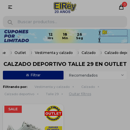
0

ome
Outlet
Vestimenta y calzado
Calzado
Calzado depor
CALZADO DEPORTIVO TALLE 29 EN OUTLET
Recomendados
Filtrando por:
Vestimenta y calzado
Calzado
Quitar filtros
Calzado deportivo
Talle 29