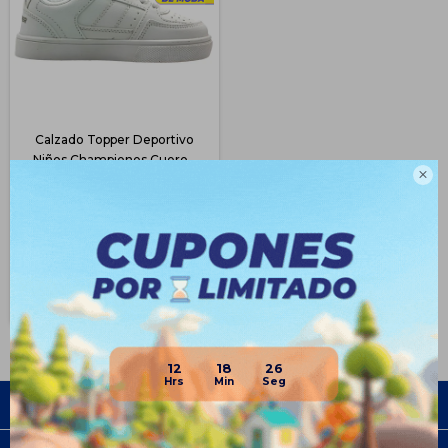
Calzado Topper Deportivo
Niños Championes Cuero -

Blanco
$
968
51
$
1.990
$
726
$
823
$
871
Disponible Envío
12
18
26
Empresa