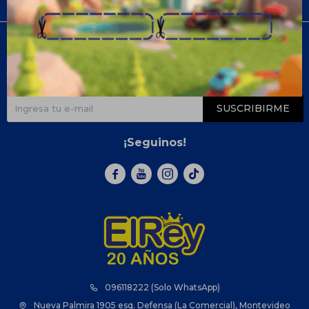
Compra
Newsletter
¡Suscribite y recibí todas nuestras novedades!
SUSCRIBIRME
¡Seguinos!



096118222 (Solo WhatsApp)
Nueva Palmira 1905 esq. Defensa (La Comercial), Montevideo