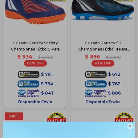
Calzado Penalty Society
Calzado Penalty S11
Championes Fútbol 5 Para
Championes Fútbol 11 Para
Niños - Azul
Niños - Azul
$
934
$
896
$
2.490
$
2.390
62
62
$
701
$
672
$
794
$
762
$
841
$
806
Disponible Envío
Disponible Envío
