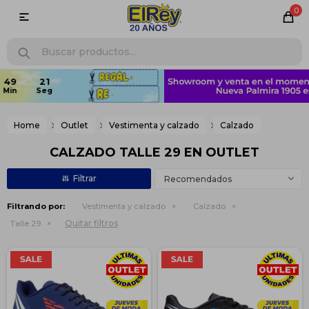
0

Home
Outlet
Vestimenta y calzado
Calzado
CALZADO TALLE 29 EN OUTLET
Recomendados
Filtrando por:
Vestimenta y calzado
Calzado
Quitar filtros
Talle 29