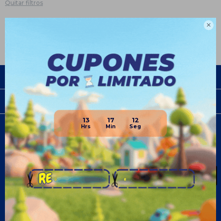
Quitar filtros
Te recomendamos quitar:
Bebés

Empresa
Compra
13
17
12
Newsletter
¡Suscribite y recibí todas nuestras novedades!
SUSCRIBIRME
¡Seguinos!