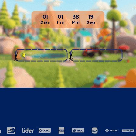
01
01
38
19
resa
Compra
ros
Como comprar
cto
Términos y condiciones generales
ción
TyC Promociones Medios de Pago
ja con nosotros
Garantías
encias laborales