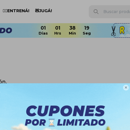
🏋️‍♂️ENTRENÁ!
🧸JUGÁ!
ón.

n otras secciones de nuestro catálogo.