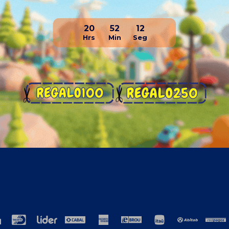
20
52
12
resa
Compra
ros
Como comprar
cto
Términos y condiciones generales
ción
TyC Promociones Medios de Pago
ja con nosotros
Garantías
encias laborales