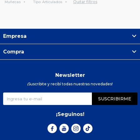
Quitar filtros
Muñecas
Tipo:
Articulados
Empresa
Compra
Newsletter
¡Suscribite y recibí todas nuestras novedades!
SUSCRIBIRME
¡Seguinos!


