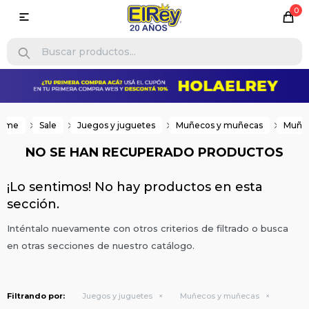
0

ome
Sale
Juegos y juguetes
Muñecos y muñecas
Muñe
NO SE HAN RECUPERADO PRODUCTOS
¡Lo sentimos! No hay productos en esta
sección.
Inténtalo nuevamente con otros criterios de filtrado o busca
en otras secciones de nuestro catálogo.
Filtrando por:
Juegos y juguetes
Muñecos y muñecas