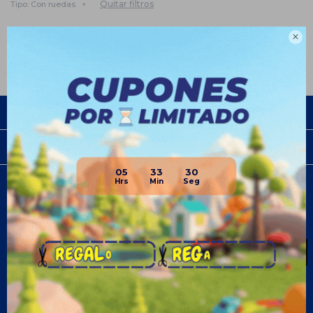
Quitar filtros
Tipo:
Con ruedas
Te recomendamos quitar:
Juegos y juguetes
Pistas y autos

Empresa
Compra
05
33
30
Newsletter
¡Suscribite y recibí todas nuestras novedades!
SUSCRIBIRME
¡Seguinos!