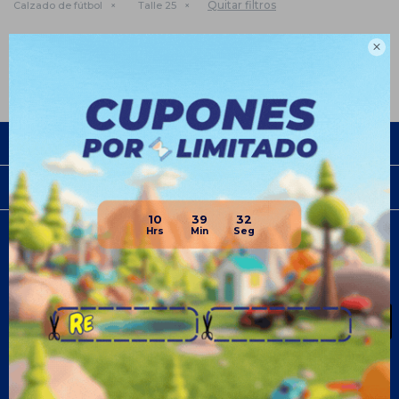
Quitar filtros
Calzado de fútbol
Talle 25
Te recomendamos quitar:
Talle 25

Empresa
Compra
10
39
32
Newsletter
¡Suscribite y recibí todas nuestras novedades!
SUSCRIBIRME
¡Seguinos!