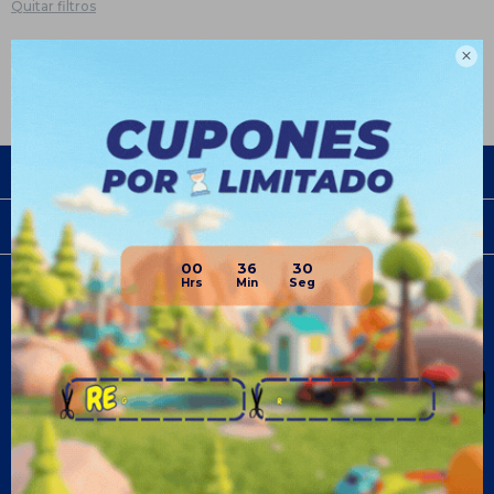
Quitar filtros
Te recomendamos quitar:
Deportes
Fútbol

Empresa
Compra
00
36
30
Newsletter
¡Suscribite y recibí todas nuestras novedades!
SUSCRIBIRME
¡Seguinos!