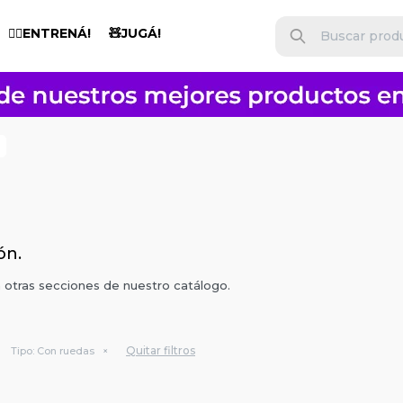
🏋️‍♂️ENTRENÁ!
🧸JUGÁ!
ón.
n otras secciones de nuestro catálogo.
Quitar filtros
Tipo:
Con ruedas