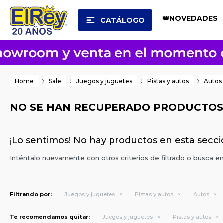
👑NOVEDADES
CATÁLOGO
Home
Sale
Juegos y juguetes
Pistas y autos
Autos
NO SE HAN RECUPERADO PRODUCTOS
¡Lo sentimos! No hay productos en esta secci
Inténtalo nuevamente con otros criterios de filtrado o busca e
Filtrando por:
Juegos y juguetes
Pistas y autos
Autos
Te recomendamos quitar:
Juegos y juguetes
Pistas y autos