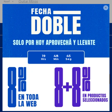
Quitar filtros
Nerf

Empresa
Compra
19
48
45
Newsletter
¡Suscribite y recibí todas nuestras novedades!
SUSCRIBIRME
¡Seguinos!


