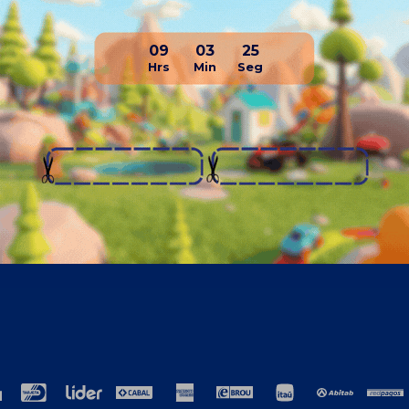
09
03
25
resa
Compra
ros
Como comprar
cto
Términos y condiciones generales
ción
TyC Promociones Medios de Pago
ja con nosotros
Garantías
encias laborales