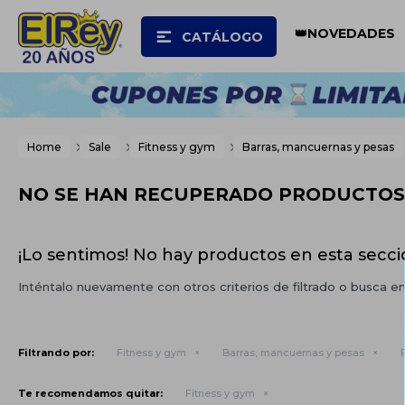
👑NOVEDADES
CATÁLOGO
Home
Sale
Fitness y gym
Barras, mancuernas y pesas
NO SE HAN RECUPERADO PRODUCTOS
¡Lo sentimos! No hay productos en esta secci
Inténtalo nuevamente con otros criterios de filtrado o busca e
Filtrando por:
Fitness y gym
Barras, mancuernas y pesas
Te recomendamos quitar:
Fitness y gym