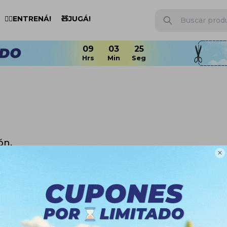
🏋️‍♂️ENTRENÁ!
🧸JUGÁ!
ón.

n otras secciones de nuestro catálogo.
Quitar filtros
Everlast